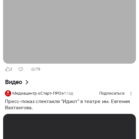
революций, 1905 и 1917 гг...
2
79
Видео
Медиацентр «Старт-ПРО»
1 год
Подписаться
Пресс-показ спектакля "Идиот" в театре им. Евгения
Вахтангова.