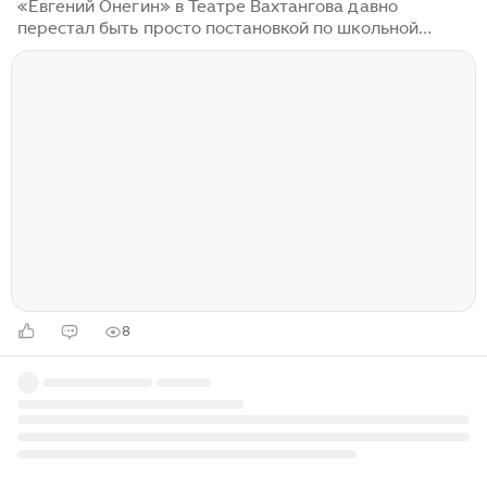
«Евгений Онегин» в Театре Вахтангова давно
перестал быть просто постановкой по школьной
программе. За билетами на неё следят с начала
сезона, даты разбирают быстро, и часть зрителей
приходит не первый раз, каждый раз находя что-то
новое. Если вы собираетесь на этот спектакль,
несколько вещей стоит прояснить до того, как
выбирать дату. Актуальная информация на странице
мероприятия - https://clck.ru/3URR5q «Онегин»
входит в постоянный репертуар и идёт на
протяжении всего сезона, включая осенние и
весенние месяцы...
8