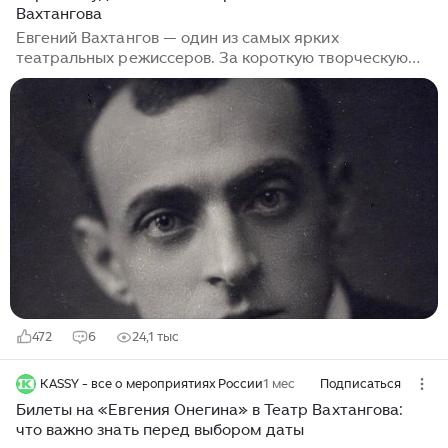
Вахтангова
Евгений Вахтангов — один из самых ярких
театральных режиссеров. За короткую творческую
жизнь он успел больше, чем многие успевают за
десятилетия. Его работа по созданию нового театра,
где реализм сочетается с гротескным накалом
страстей, вдохновляла целые поколения актеров и
режиссеров, а его методы до сих пор считаются
основой современного театрального искусства.
В статье собрали основные вехи его творческого
пути. Евгений Вахтангов родился во Владикавказе в
семье табачного фабриканта, который ожидал, что
сын продолжит семейное дело...
472
6
24,1 тыс
KASSY - все о мероприятиях России
1 мес
Подписаться
Билеты на «Евгения Онегина» в Театр Вахтангова:
что важно знать перед выбором даты