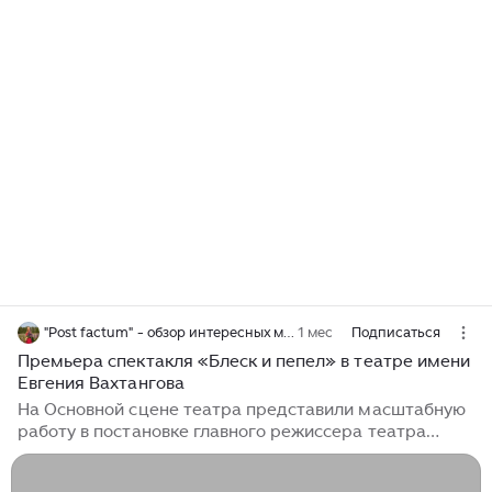
"Post factum" - обзор интересных мест
1 мес
Подписаться
Премьера спектакля «Блеск и пепел» в театре имени
Евгения Вахтангова
На Основной сцене театра представили масштабную
работу в постановке главного режиссера театра
Анатолия Шульева по пьесе Сергея Плотова. История
одной семьи, разворачивающаяся между двух