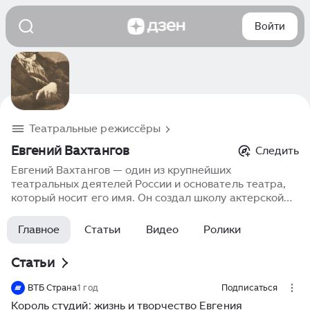
Войти
Театральные режиссёры
Евгений Вахтангов
Следить
Евгений Вахтангов — один из крупнейших
театральных деятелей России и основатель театра,
который носит его имя. Он создал школу актерской
игры, сочетая элементы театра реализма с новыми
формами, такими как символизм и экспрессионизм.
Главное
Статьи
Видео
Ролики
Вахтангов был известен своей способностью
раскрывать внутренний мир персонажей, и его
Статьи
театральные концепции оказали влияние на развитие
театра в России в XX веке.
ВТБ Страна
1 год
Подписаться
Король студий: жизнь и творчество Евгения