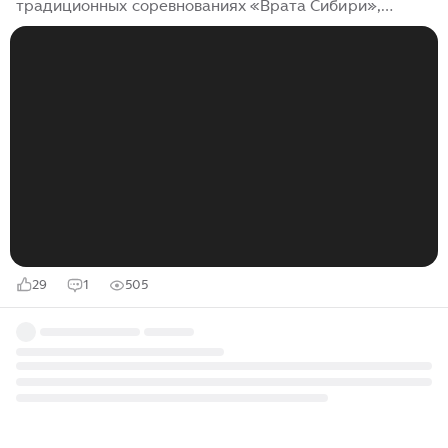
традиционных соревнованиях «Врата Сибири»,
которые прошли в Тюмени На дистанцию в
полумарафоне вышли 592 человека. Бронзовый
призёр Олимприйских игр в Сочи замкнул десятку
сильнейших...
29
1
505