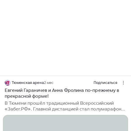
Тюменская арена
2 мес
Подписаться
Евгений Гараничев и Анна Фролина по-прежнему в
прекрасной форме!
В Тюмени прошёл традиционный Всероссийский
«Забег.РФ». Главной дистанцией стал полумарафон
Прекрасные результаты показали бывшие
биатлонисты сборной России. У мужчин победу
праздновал бронзовый призёр Олимпийских игр-2014