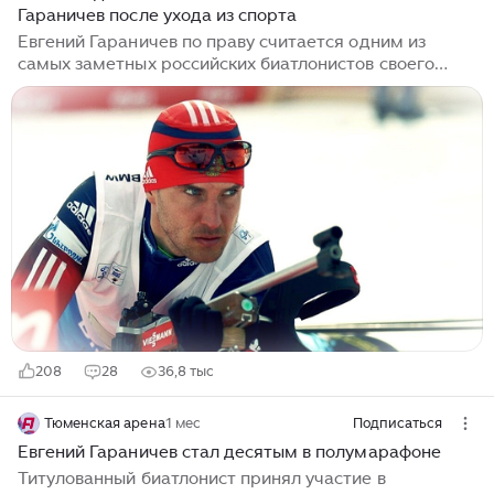
Гараничев после ухода из спорта
Евгений Гараничев по праву считается одним из
самых заметных российских биатлонистов своего
поколения. В его коллекции есть олимпийская бронза,
несколько побед на чемпионатах Европы и титулы
чемпиона России. Весной 2024 года спортсмен
официально завершил профессиональную карьеру.
Точку он поставил красиво, успешно выступив на
чемпионате России и попрощавшись с большим
спортом на высокой ноте. Сегодня вспомним самые
яркие моменты его карьеры, разберёмся, почему он
решил уйти именно сейчас, и посмотрим, чем
занимается после завершения выступлений...
208
28
36,8 тыс
Тюменская арена
1 мес
Подписаться
Евгений Гараничев стал десятым в полумарафоне
Титулованный биатлонист принял участие в