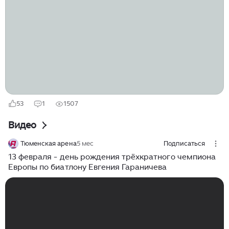
в Сочи Евгений Гараничев...
53
1
1507
Видео
Тюменская арена
5 мес
Подписаться
13 февраля - день рождения трёхкратного чемпиона
Европы по биатлону Евгения Гараничева