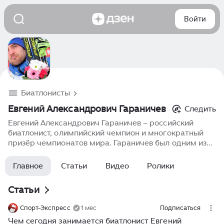
Войти
Биатлонисты
Евгений Александрович Гараничев
Следить
Евгений Александрович Гараничев – российский
биатлонист, олимпийский чемпион и многократный
призёр чемпионатов мира. Гараничев был одним из
ведущих представителей российской сборной, за его
карьеру было много побед и медалей на Кубке мира
Главное
Статьи
Видео
Ролики
и других крупных соревнованиях. Он стабильно
показывал отличные результаты как в
Статьи
индивидуальных гонках, так и в эстафетах, играя
ключевую роль в успехах команды.
Спорт-Экспресс
1 мес
Подписаться
Чем сегодня занимается биатлонист Евгений