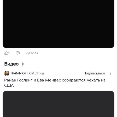
Мы подготовили шесть историй о звездных билингвах.
Читай! Сын актрисы по имени Сантьяго, родившийся в
2018 году, говорит по-испански лучше собственной
мамы — и не упускает случая ей об этом напомнить.
«Я не говорила на испанском с детства, — призналась
Ева в одном из шоу...
9
1293
Видео
NARAN OFFICIAL
1 год
Подписаться
Райан Гослинг и Ева Мендес собираются уехать из
США