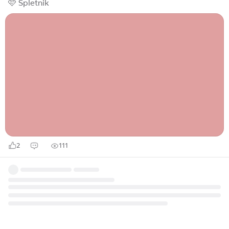
🩷 Spletnik
2
111