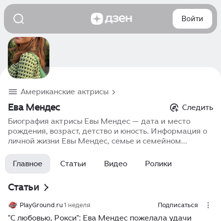
Войти
Американские актрисы
Ева Мендес
Следить
Биография актрисы Евы Мендес — дата и место
рождения, возраст, детство и юность. Информация о
личной жизни Евы Мендес, семье и семейном
положении. Карьера в кино, фильмография, роли,
фото, последние новости.
Главное
Статьи
Видео
Ролики
Статьи
PlayGround.ru
1 неделя
Подписаться
"С любовью, Рокси": Ева Мендес пожелала удачи