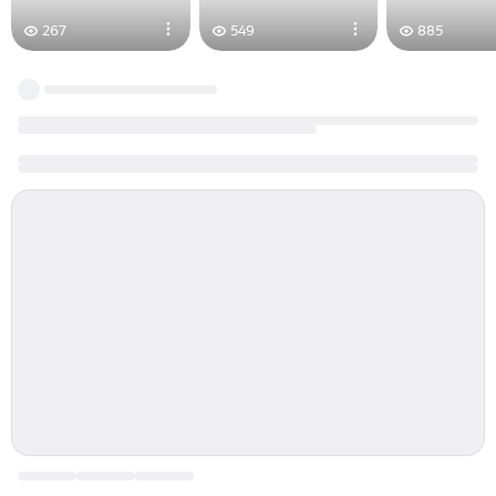
267
549
885