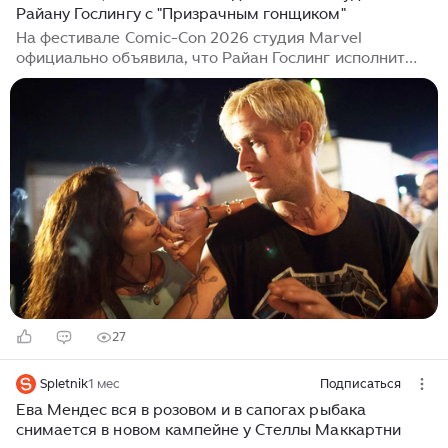
Райану Гослингу с "Призрачным гонщиком"
На фестивале Comic-Con 2026 студия Marvel
официально объявила, что Райан Гослинг исполнит
роль Призрачного гонщика в новом сольном фильме
киновселенной, режиссёром которого выступит Шон
Леви, известный по "Дэдпулу и Росомахе". Супруга
актёра Ева Мендес, которая сама снималась в
фильме "Призрачный гонщик" 2007 года с Николасом
Кейджем в роли Роксанны Симпсон, отреагировала
на новость...
27
Spletnik
1 мес
Подписаться
Ева Мендес вся в розовом и в сапогах рыбака
снимается в новом кампейне у Стеллы Маккартни