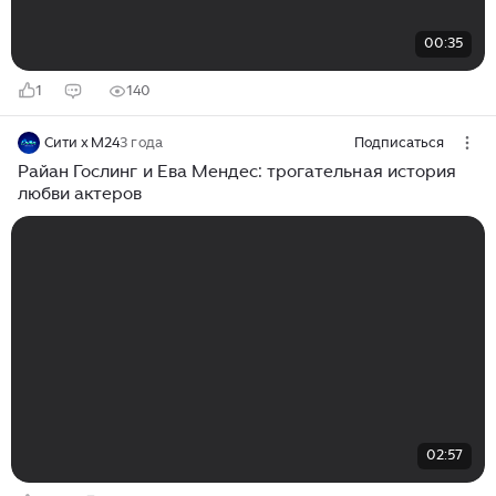
00:35
1
140
Сити x M24
3 года
Подписаться
Райан Гослинг и Ева Мендес: трогательная история
любви актеров
02:57