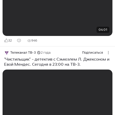
04:01
32
946
Телеканал ТВ-3
2 года
Подписаться
"Чистильщик" - детектив с Сэмюэлем Л. Джексоном и
Евой Мендес. Сегодня в 23:00 на ТВ-3.