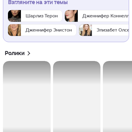
Взгляните на эти темы
Шарлиз Терон
Дженнифер Коннелл
Дженнифер Энистон
Элизабет Олсе
Ролики