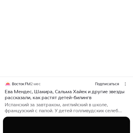
Восток FM
2 мес
Подписаться
Ева Мендес, Шакира, Сальма Хайек и другие звезды
рассказали, как растят детей-билингв
Испанский за завтраком, английский в школе,
французский с папой. У детей голливудских селеб
языковая программа плотнее, чем у студентов
лингвистических вузов. И самое забавное — они часто
становятся учителями для собственных родителей.