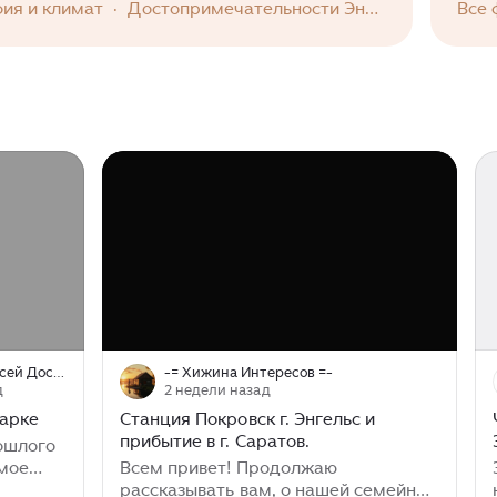
 и архипелаг Сазанка с его природными
фия и климат
·
Достопримечательности Энгельса
Вcе 
Моя Саратовская жизнь (Алексей Досков)
-= Хижина Интересов =-
д
2 недели назад
парке
Станция Покровск г. Энгельс и
прибытие в г. Саратов.
рошлого
имое
Всем привет! Продолжаю
дедушкой
рассказывать вам, о нашей семейной