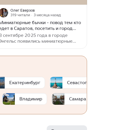
Олег Еверзов
319 читали
· 3 месяца назад
Миниатюрные бычки - повод тем кто
едет в Саратов, посетить и город
Энгельс
В сентябре 2025 года в городе
Энгельс появились миниатюрные
бронзовые скульптуры бычков. 6
фигурок были установлены в
рамках пешеходного туристического
маршрута «Энгельс‑трек». Бычки
являются символами города
представляя собой гимназиста,
кинооператора, театрала, моряка,
Екатеринбург
Севастополь
Лип
хлебопашца и рыбака...
Владимир
Самара
Рязань