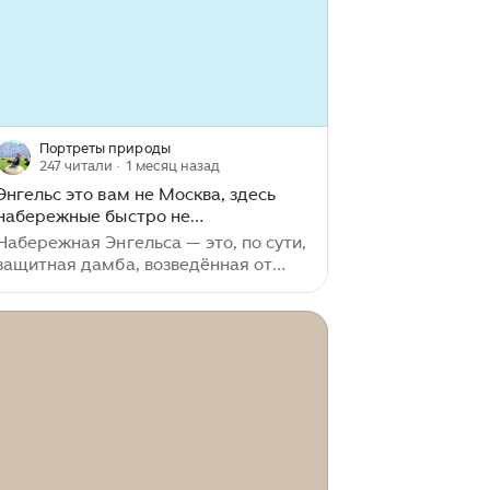
Суворов»...
Портреты природы
247 читали
· 1 месяц назад
Энгельс это вам не Москва, здесь
набережные быстро не
ремонтируются
Набережная Энгельса — это, по сути,
защитная дамба, возведённая от
затоплений города. Строительство
сооружения началось в 1958 году. В
1965 году дамба была принята в
ксплуатацию и с тех пор надежно
защищает город от затопления...