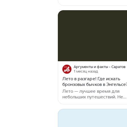
приезжали сюда в конце 80-х
начале 90-х за солдатиками,
которых продавали в киоске 
остановке "Центр" по 50 копе
пешего война и по 1,5 рубля з
всадника. Сейчас остановка "
видоизменилась, но любовь к
месту осталась. И вот вчера мы по
обыкновению пошли в Городс
парк. На центральной площа
сельскохозяйственная ярмарк
парк, словно живой многоур
Аргументы и факты - Саратов
организм, жил своей жизнью..
1 месяц назад
Лето в разгаре! Где искать
бронзовых бычков в Энгельсе
Лето — лучшее время для
небольших путешествий. Не
обязательно уезжать за сотн
километров: интересные отк
ждут совсем рядом. Редакци
saratov.aif.ru открывает цикл
материалов о том, как прове