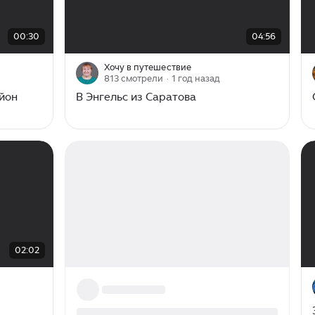
00:00
/
04:56
00:30
04:56
Хочу в путешествие
813 смотрели
· 1 год назад
айон
В Энгельс из Саратова
02:02