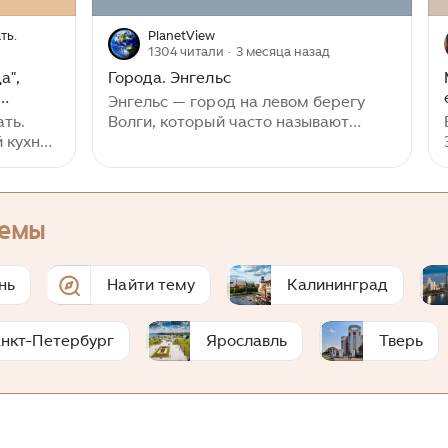
ть.
PlanetView
1304 читали
· 3 месяца назад
а",
Города. Энгельс
Энгельс — город на левом берегу
ать.
Волги, который часто называют
 кухни"
«воротами в космос» (именно здесь
то, но,
приземлился Юрий Гагарин). Это
ак бы
место уникального сплава истории
ь бы
поволжских немцев, купеческого
м. Мой
наследия и современной
темы
твёрку.
космической романтики...
циях
", хоть
нь
Найти тему
Калининград
му
нкт-Петербург
Ярославль
Тверь
и без
 и