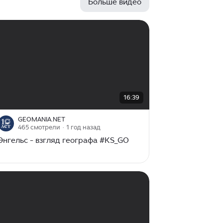
Больше видео
00:00
/
16:39
16:39
GEOMANIA.NET
465 смотрели
· 1 год назад
Энгельс - взгляд географа #KS_GO