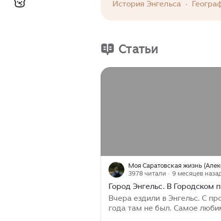
приземления Юрия Гагарина
История Энгельса
·
Геогра
красотами.
Статьи
3978 читали
· 9 месяцев наза
Город Энгельс. В Городском 
Вчера ездили в Энгельс. С п
года там не был. Самое люб
место в нем - центр. Еще с 