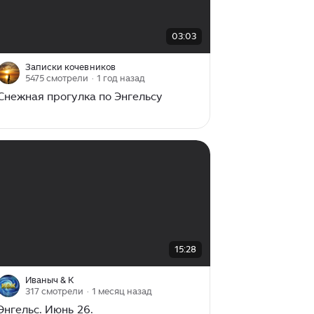
00:00
/
03:03
03:03
Записки кочевников
5475 смотрели
· 1 год назад
Снежная прогулка по Энгельсу
00:00
/
15:28
15:28
Иваныч & К
317 смотрели
· 1 месяц назад
Энгельс. Июнь 26.