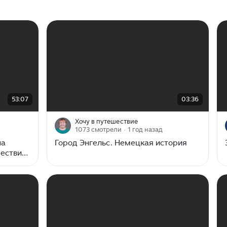
00:00
/
03:36
53:07
03:36
Хочу в путешествие
1073 смотрели
· 1 год назад
на
Город Энгельс. Немецкая история
ествие
аливка