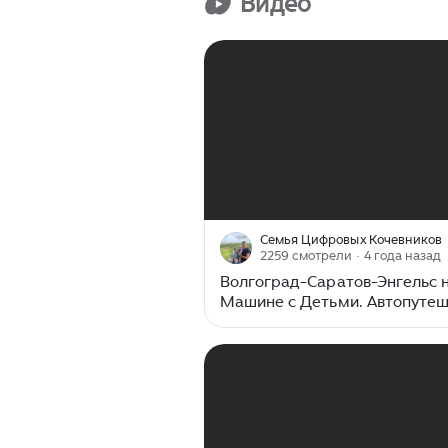
Видео
00:00
/
53:07
Семья Цифровых Кочевников
2259 смотрели
· 4 года назад
Волгоград-Саратов-Энгельс 
Машине с Детьми. Автопутеш
по России на Машине. Перез