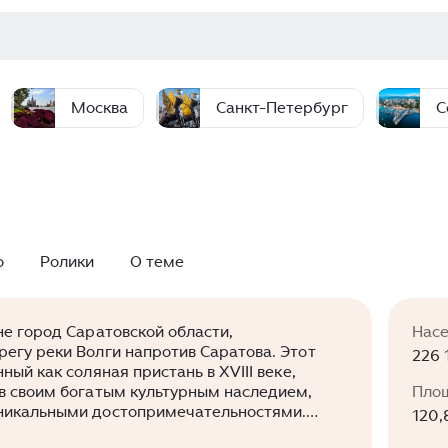
Москва
Санкт-Петербург
С
о
Ролики
О теме
не город Саратовской области,
Нас
егу реки Волги напротив Саратова. Этот
226 
ный как соляная пристань в XVIII веке,
в своим богатым культурным наследием,
Пло
никальными достопримечательностями.
120,
ют музей дальней авиации, место