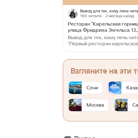
Вывод для тех, кому лень чита
190 читали
· 2 месяца назад
Ресторан "Карельская горниц
улица Фридриха Энгельса 13,
Петрозаводск
Вывод для тех, кому лень чит
"Первый ресторан карельской
- всяческое ему уважение за э
если бы я поставил пятёрку, к
не целый балл в ней пришлос
обосновать этим первенство
Взгляните на эти 
визит был точно только на че
Ресторан во всех рекоменда
"куда сходить в Петрозаводске
Сочи
Каза
официально-рекламных, хоть
неформальных по сарафанно
Москва
Са
радио, "обязательно надо в
"карельскую горницу". Пришл
брони в субботу днем, столик
получили без проблем, но мы
приехали до начала высокого
туристического сезона...