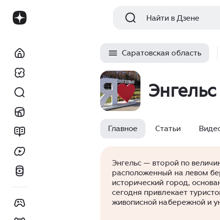
Найти в Дзене
Саратовская область
Энгельс
Главное
Статьи
Виде
Энгельс — второй по величи
расположенный на левом бер
исторический город, основан
сегодня привлекает туристо
живописной набережной и у
Особый интерес представля