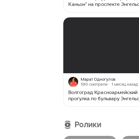
Каньон" на проспекте Энгельс
рядом с метро "Проспект
Просвещения". Фонтан Дружб
место встречи.
00:00
/
16:00
Марат Одногулов
590 смотрели
· 1 месяц назад
Волгоград Красноармейский 
прогулка по бульвару Энгель
полная версия. Весна 2026
Ролики