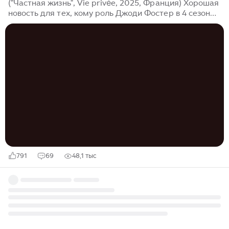
("Частная жизнь", Vie privée, 2025, Франция) Хорошая
новость для тех, кому роль Джоди Фостер в 4 сезоне
"Настоящего детектива" показалась грубоватой и
простоватой. Так вот, Джоди нашла себе новый
детектив. Такой, где ей не надо гонять на машине с
"мигалками", носить бронежилет, орать на
подозреваемых и тыкать в них пистолетом. Правда,
для этого Фостер пришлось улететь за океан, во
Францию, но для неё это не проблема. Ведь по-
французски (а также по-итальянски, -немецки и
-испански) эта отличница Йельского университета
говорит не хуже, чем на английском...
791
69
48,1 тыс