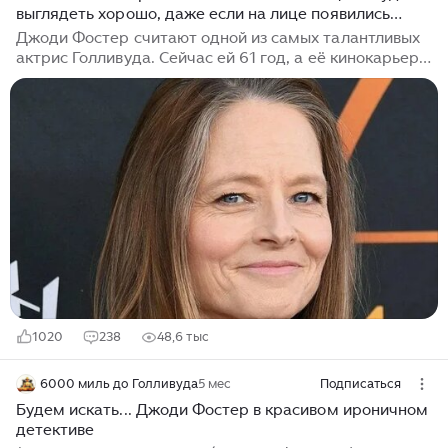
выглядеть хорошо, даже если на лице появились
морщинки. 61-летняя Джоди Фостер
Джоди Фостер считают одной из самых талантливых
актрис Голливуда. Сейчас ей 61 год, а её кинокарьера
продолжается более 55 лет. Впервые на экране
Джоди появилась в трехлетнем возрасте, тогда она
снялась в рекламном ролике. А в 8 лет она уже
активно снималась в диснеевских сериалах. В
большом кино юная Фостер появилась в 11 лет, и
после этого дебюта поток ролей стал просто
непрерывным. История жизни Удивительно, но
несмотря на то, что девочка была плотно занята в
кино, она неплохо училась. Кстати,...
1020
238
48,6 тыс
6000 миль до Голливуда
5 мес
Подписаться
Будем искать... Джоди Фостер в красивом ироничном
детективе