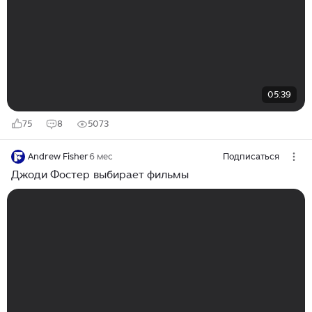
05:39
75
8
5073
Andrew Fisher
6 мес
Подписаться
Джоди Фостер выбирает фильмы