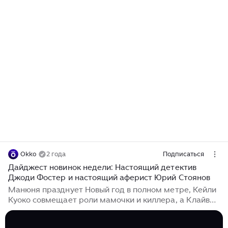
Okko
2 года
Подписаться
Дайджест новинок недели: Настоящий детектив
Джоди Фостер и настоящий аферист Юрий Стоянов
Манюня празднует Новый год в полном метре, Кейли
Куоко совмещает роли мамочки и киллера, а Клайв
Оуэн ищет убийцу монашек на юге Франции.
Рассказываем о главных премьерах недели в Okko.