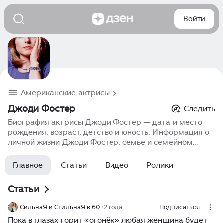
Войти
Американские актрисы
Джоди Фостер
Следить
Биография актрисы Джоди Фостер — дата и место
рождения, возраст, детство и юность. Информация о
личной жизни Джоди Фостер, семье и семейном
положении. Карьера в кино, фильмография, роли,
фото, последние новости.
Главное
Статьи
Видео
Ролики
Статьи
СильнаЯ и СтильнаЯ в 60+
2 года
Подписаться
Пока в глазах горит «огонёк» любая женщина будет