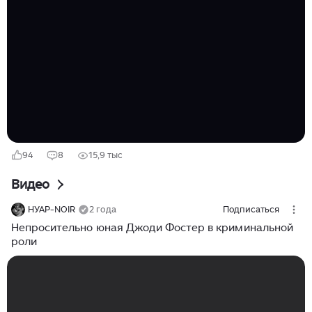
«Катастрофа» Девочка-подросток Сельма (Пейшнс
Мюнхенбах) учится в престижной школе, занимается
конным спортом и ладит с лошадьми лучше, чем с
людьми. Всему виной буйный нрав и жажда
справедливости, явно унаследованные от отца
Мишеля (Гийом Кане). Родителю его горячность уже
вышла боком: освободившись по УДО, он ходит...
94
8
15,9 тыс
Видео
НУАР-NOIR
2 года
Подписаться
Непросительно юная Джоди Фостер в криминальной
роли