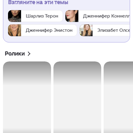
Взгляните на эти темы
Шарлиз Терон
Дженнифер Коннелл
Дженнифер Энистон
Элизабет Олсе
Ролики