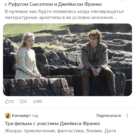
с Руфусом Сьюэллом и Джеймсом Франко
В нулевые как будто появилась мода «возвращать»
литературные архетипы в их условно исконное
историческое русло – вот и вслед за «Королем
Артуром» с его «сарматской гипотезой»
происхождения «артурианы», в 2006 году появился
фильм «Тристан и Изольда», тоже явно
апеллирующий к историческому контексту легенды.
Интересно, что снял его Кевин Рейнольдс, уже до
этого поупражнявшийся в экранизации
средневековых историй, в частности, в фильме
«Робин Гуд: Принц воров». И, очевидно, пожелавший
пойти еще немного...
12
2
83
Киномир
1 год
Подписаться
Три фильма с участием Джеймса Франко
Жанры: приключения, фантастика, боевик. Дата