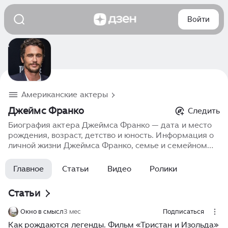
Войти
Американские актеры
Джеймс Франко
Следить
Биография актера Джеймса Франко — дата и место
рождения, возраст, детство и юность. Информация о
личной жизни Джеймса Франко, семье и семейном
положении. Карьера в кино, фильмография, роли,
фото, последние новости.
Главное
Статьи
Видео
Ролики
Статьи
Окно в смысл
3 мес
Подписаться
Как рождаются легенды. Фильм «Тристан и Изольда»