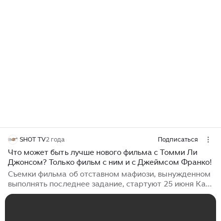
SHOT TV
2 года
Подписаться
Что может быть лучше нового фильма с Томми Ли
Джонсом? Только фильм с ним и с Джеймсом Франко!
Съемки фильма об отставном мафиози, вынужденном
выполнять последнее задание, стартуют 25 июня Как
правильно заметили в комментариях на нашем сайте,
концепция сюжета не нова. Но даже судя по
старрингу, вполне похоже, мир скоро получит если не