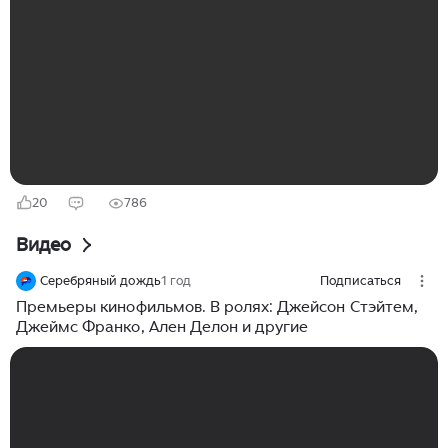
вершину жанра, то его достойного представителя.
Американские актеры Джеймс Франко и Томми Ли
Джонс станут главными героями нового боевика The
Razorʼs Edge, сообщает Deadline. Режиссером и
сценаристом ленты выступит Дэмиен Лихтенштайн
(«3000 миль до Грейслэнда», «Любовь и
самоубийство», «Венера и Вегас»)...
20
786
Видео
Серебряный дождь
1 год
Подписаться
Премьеры кинофильмов. В ролях: Джейсон Стэйтем,
Джеймс Франко, Ален Делон и другие