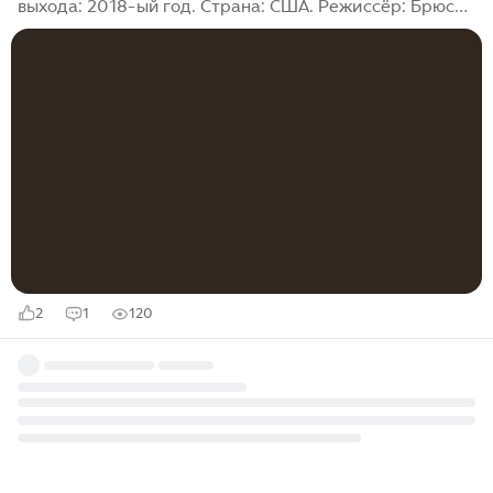
выхода: 2018-ый год. Страна: США. Режиссёр: Брюс
Тьерри Чун, Джеймс Франко. Рейтинг по Кинопоиску:
4,2. Сюжет: В будущем мир подвергся значительным
изменениям, от цивилизации практически ничего не
осталось. Уровень преступности возрос, а люди
проживают группами. Только это позволяет
отбиваться от убийц, которые берут под контроль
территории и просят платить им продовольствием.
Еда становится основной проблемой, запасов
совершенно нет. Главный герой узнаёт о серьёзной
болезни своей матери...
2
1
120