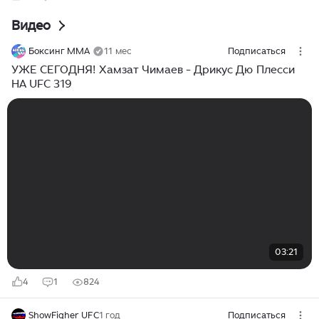
и 49–46 дважды. 📬 Новости бокса и ММА в MAX
Видео
Боксинг ММА
11 мес
Подписаться
УЖЕ СЕГОДНЯ! Хамзат Чимаев - Дрикус Дю Плесси
НА UFC 319
03:21
4
1
824
ShowFigher UFC
1 год
Подписаться