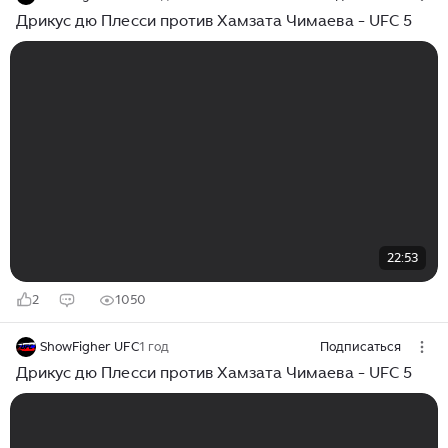
Дрикус дю Плесси против Хамзата Чимаева - UFC 5
22:53
2
1050
ShowFigher UFC
1 год
Подписаться
Дрикус дю Плесси против Хамзата Чимаева - UFC 5