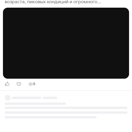
возраста, пиковых кондиций и огромного
преимущества в габаритах над поднявшимся из 77 кг
Усманом. Южноафриканец идет за уверенным
финишем или плотным доминированием по очкам. На
какой статистике Дю Плесси принесет монеты:
💥 Метод победы (TKO/KO) или 📝 Решение
судей → +200 монет. Агрессивный напор Дрикуса
либо сломает ветерана в поздних раундах, либо
заберет судейские карточки...
8