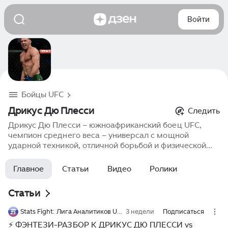
Войти
Бойцы UFC
Дрикус Дю Плесси
Следить
Дрикус Дю Плесси – южноафриканский боец UFC,
чемпион среднего веса – универсал с мощной
ударной техникой, отличной борьбой и физической
силой – известен своей агрессией, ментальной
стойкостью и умением завершать бои досрочно –
Главное
Статьи
Видео
Ролики
показывает высокую эффективность как в стойке, так
и в партере, регулярно удивляя соперников своими
Статьи
навыками.
Stats Fight: Лига Аналитиков UFC и ММА
3 недели
Подписаться
⚡️ ФЭНТЕЗИ-РАЗБОР К ДРИКУС ДЮ ПЛЕССИ vs