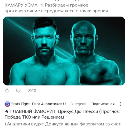
КАМАРУ УСМАН⚡️ Разбираем громкое
противостояние в среднем весе с точки зрения
максимизации монет в Stats Fight! Анализируем
консенсус-прогноз экспертов, чтобы понять, куда
выгоднее всего загружать свой выбор в этой паре...
10
Stats Fight: Лига Аналитиков UFC и ММА
3 недели
Подписаться
🔥 ГЛАВНЫЙ ФАВОРИТ: Дрикус Дю Плесси (Прогноз:
Победа TKO или Решением
) Аналитики видят Дрикуса явным фаворитом за счет