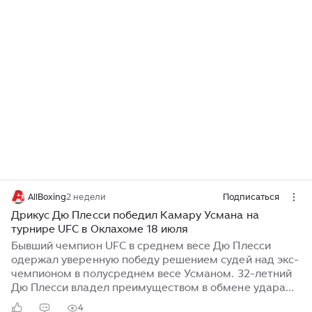
AllBoxing
2 недели
Подписаться
Дрикус Дю Плесси победил Камару Усмана на
турнире UFC в Оклахоме 18 июля
Бывший чемпион UFC в среднем весе Дю Плесси
одержал уверенную победу решением судей над экс-
чемпионом в полусреднем весе Усманом. 32-летний
Дю Плесси владел преимуществом в обмене ударами
и победил единогласным решением со счётом 50–45
4