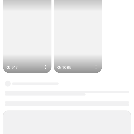
917
1085