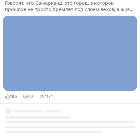
Говорят, что Самарканд, это город, в котором
прошлое не просто дремлет под слоем веков, а живёт
в старых медресе и минаретах. Здесь легко
представить, как по площади Регистан идут
караваны, а в тени медресе спорят мудрецы. Но есть
место, где история звучит особенно глубоко, на
холмах Афросиаба, древнего предшественника
Самарканда. ... Если в центре города всё сияет
мозаикой и минаретами, то Афросиаб, как старинная
рукопись без яркой обложки, но с такой силой
смысла, что переворачиваешь страницу почти
шёпотом, чтобы не разрушить тишину...
196
40
4174