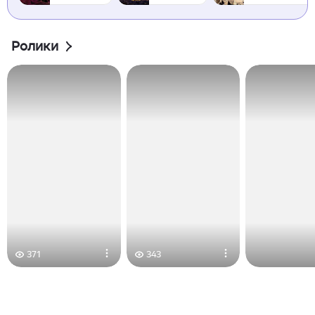
Ролики
371
343