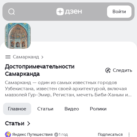
Войти
Самарканд
Достопримечательности
Следить
Самарканда
Самарканд — один из самых известных городов
Узбекистана, известен своей архитектурой, включая
мавзолей Гур-Эмир, Регистан, мечеть Биби-Ханым и
другие памятники, отражающие богатую историю и
культуру региона.
Главное
Статьи
Видео
Ролики
Статьи
Яндекс Путешествия
1 год
Подписаться