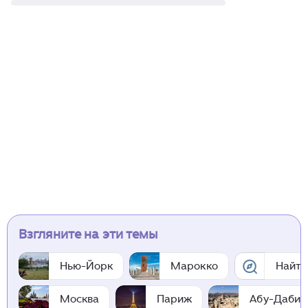
Взгляните на эти темы
Нью-Йорк
Марокко
Найти
Москва
Париж
Абу-Даби