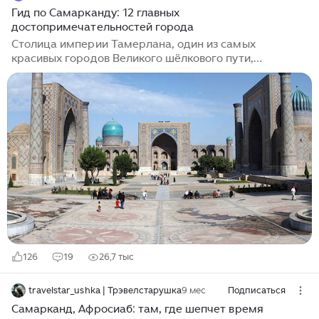
Гид по Самарканду: 12 главных
достопримечательностей города
Столица империи Тамерлана, один из самых
красивых городов Великого шёлкового пути,
Самарканд внесён в список Всемирного наследия
ЮНЕСКО со статусом «Перекрёсток культур». Его
невероятные медресе, мечети и мавзолеи, покрытые
восточными узорами, пёстрые торговые ряды и
колоритные жители с их южным гостеприимством и
темпераментом производят по-настоящему яркое
впечатление. Расскажу, какие
достопримечательности Самарканда посетить, что
делать в городе и как провести время. Для въезда в
Узбекистан на срок до 60 дней россиянам виза не
нужна...
126
19
26,7 тыс
travelstar_ushka | Трэвелстарушка
9 мес
Подписаться
Самарканд, Афросиаб: там, где шепчет время