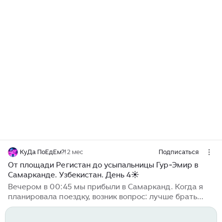
КуДа ПоЕдЕм?!
2 мес
Подписаться
От площади Регистан до усыпальницы Гур‑Эмир в
Самарканде. Узбекистан. День 4☀️
Вечером в 00:45 мы прибыли в Самарканд. Когда я
планировала поездку, возник вопрос: лучше брать
поезд, который прибудет поздно вечером или
который будет выезжать рано утром?! Пришла к