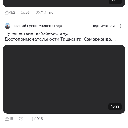
21:21
452
56
71,4 тыс
Евгений Грешневиков
2 года
Подписаться
Путешествие по Узбекистану.
Достопримечательности Ташкента, Самарканда,
Бухары. Что посмотреть?
45:33
18
1916