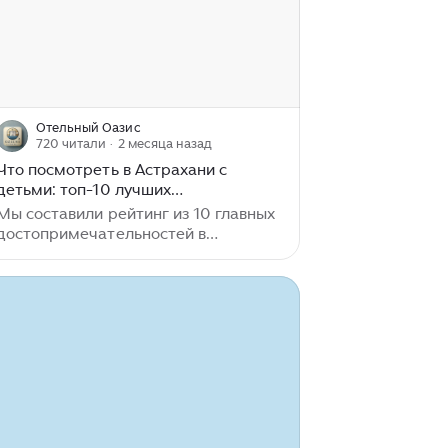
Отельный Оазис
720 читали
· 2 месяца назад
Что посмотреть в Астрахани с
детьми: топ-10 лучших
достопримечательностей 2026
Мы составили рейтинг из 10 главных
достопримечательностей в
Астрахани для осмотра с детьми —
самых интересных мест, которые
стоит посетить в первую очередь.
При отборе учитывали популярность
у туристов, культурную и
историческую значимость,
доступность для самостоятельного
посещения и впечатления
путешественников. Астраханский
кремль — визитная карточка города