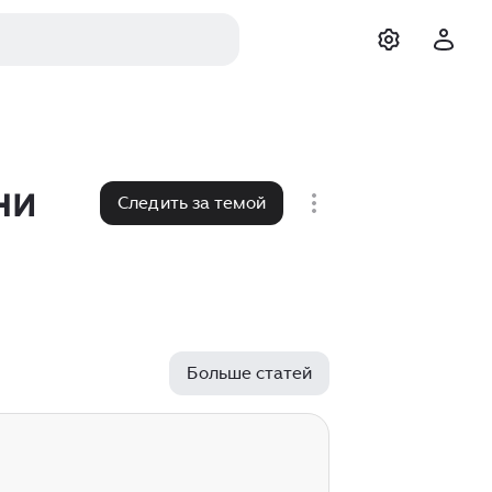
ни
Следить за темой
Больше статей