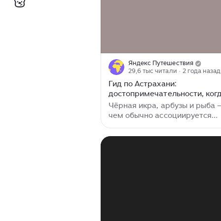
Яндекс Путешествия
29,6 тыс читали
· 2 года назад
Гид по Астрахани:
достопримечательности, ког
лучше ехать и что привезти с
Чёрная икра, арбузы и рыба —
чем обычно ассоциируется
Астрахань. Даже немного оби
ведь это один из наиболее
самобытных городов юга Росс
Астрахани богатая история, 
много старинной архитектур
удивительных мест, способны
впечатлить даже бывалого
путешественника. Узнавать
Астрахань лучше всего через
прогулки по центру города. 