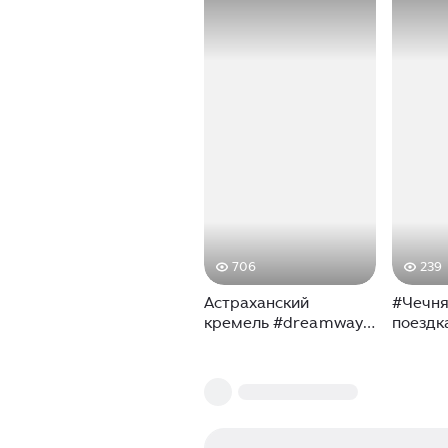
706
239
Астраханский
#Чечня
кремель #dreamway
поездк
#путешествия #travel
копило
#отдых #природа
путеше
#shortsvideo #shorts
Однодн
#отпуск
очень 
#приключения
🤌 В к
#турист #поездка
достоп