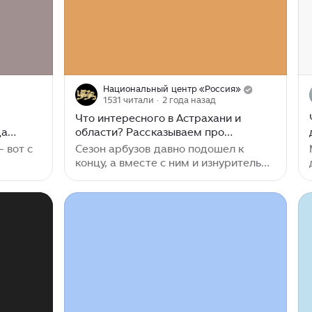
Национальный центр «Россия»
1531 читали
· 2 года назад
Что интересного в Астрахани и
да
области? Рассказываем про
 собой?
достопримечательности арбузного
 вот с
Сезон арбузов давно подошел к
края
концу, а вместе с ним и изнурительно
дно,
жаркие дни. Летом у местных
жителей нередко заканчиваются
ии. У
деления на градусниках, так что
здесь
осенние месяцы ‒ лучшее время для
ы и
туристической поездки. Делимся
х
основными местами города и
области, которые точно нельзя
обойти стороной и стоит посетить.
 пешие
Астраханский кремль давно стал
От
визитной карточкой города.