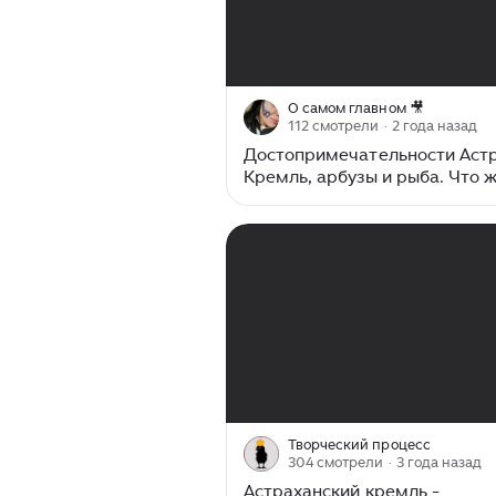
00:00
/
05:43
О самом главном 🎥
112 смотрели
· 2 года назад
Достопримечательности Астр
Кремль, арбузы и рыба. Что 
00:00
/
37:30
Творческий процесс
304 смотрели
· 3 года назад
Астраханский кремль -