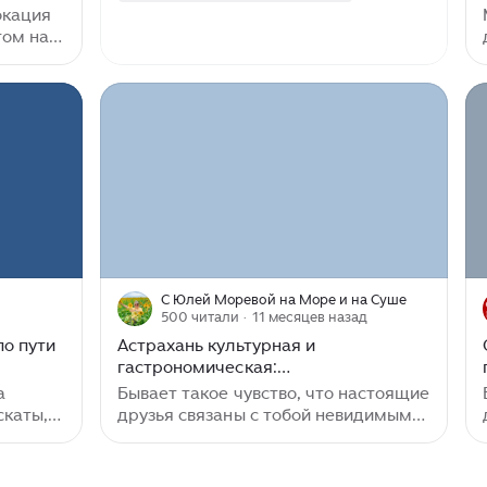
окация
ему
том на
дном
. Редкий
видеть
 по
в длину
ал
тель,
С Юлей Моревой на Море и на Суше
,
500 читали
· 11 месяцев назад
до дыр,
по пути
Астрахань культурная и
омине...
гастрономическая:
достопримечательности
а
Бывает такое чувство, что настоящие
скаты,
друзья связаны с тобой невидимыми
на
нитями. Сколько бы километров ни
 это
было между вами, Вселенная всегда
тарской
найдет способ вас соединить. Мой