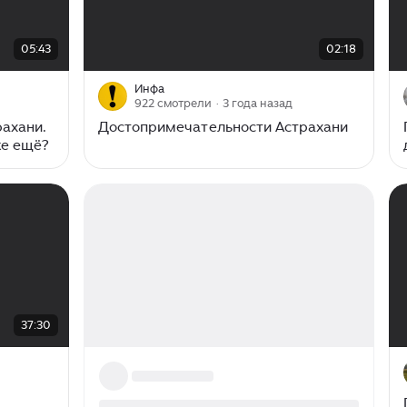
00:00
/
02:18
05:43
02:18
Инфа
922 смотрели
· 3 года назад
ахани.
Достопримечательности Астрахани
же ещё?
37:30