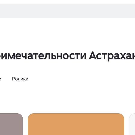
имечательности Астраха
о
Ролики