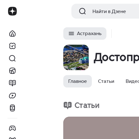
Найти в Дзене
Астрахань
Достопр
Главное
Статьи
Виде
Статьи