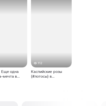
112
 Еще одна
Каспийские розы
а-мечта в
(#лотосы) в
чку моих
Астраханской
ствий🚀
области. #лотосы
евный тур по
#природа
доступной цене
#заповедник
отором 100500
#Астраханскаяобласть
римечательностей
#путешествие