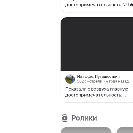
достопримечательность №1
Экскурсия по Астраханскому
🔥
00:00
/
02:06
Не такие. Путешествия.
562 смотрели
· 4 года назад
Показали с воздуха главную
достопримечательность:
Астраханский кремль.
Ролики