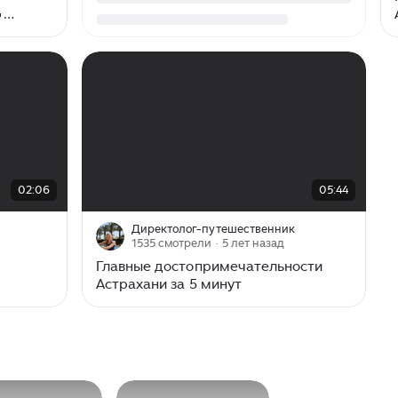

 кремлю
00:00
/
05:44
02:06
05:44
Директолог-путешественник
1535 смотрели
· 5 лет назад
Главные достопримечательности
Астрахани за 5 минут