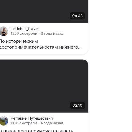
00:00
/
04:03
04:03
lorrichek_travel
1259 смотрели
· 3 года назад
По историческим
достопримечательностям нижнего
Поволжья. Астраханский Кремль:
душевно, красиво, увлекательно
00:00
/
02:10
02:10
Не такие. Путешествия.
1136 смотрели
· 4 года назад
Главная достопримечательность