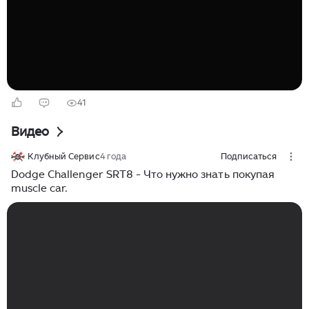
Challenger в России. Challenger третьего поколения
выпускался с 2008 по 2023 год — почти 16 лет без
смены платформы. Это само...
41
Видео
Клубный Сервис
4 года
Подписаться
Dodge Challenger SRT8 - Что нужно знать покупая
muscle car.