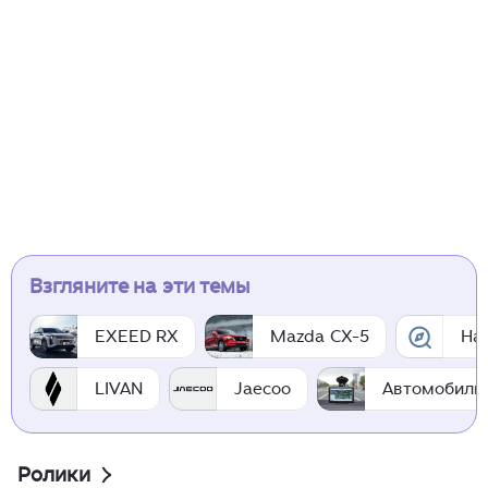
Взгляните на эти темы
EXEED RX
Mazda CX-5
На
LIVAN
Jaecoo
Автомобиль
Ролики