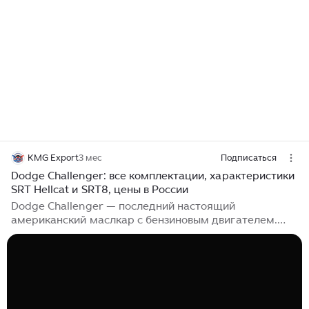
KMG Export
3 мес
Подписаться
Dodge Challenger: все комплектации, характеристики
SRT Hellcat и SRT8, цены в России
Dodge Challenger — последний настоящий
американский маслкар с бензиновым двигателем.
Производство завершилось в декабре 2023 года, и
теперь это уже история. V8 HEMI, задний привод,
широкие плечи, рёв выхлопа — автомобиль, который
ни с чем не спутать. Разбираем все комплектации от
базового SXT до легендарного SRT Hellcat Redeye,
технические характеристики, цены и как купить