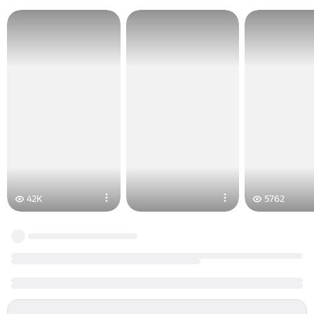
42K
5762