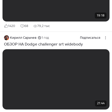
19:18
1420
68
79,2 тыс
Кирилл Сарычев
1 год
Подписаться
ОБЗОР НА Dodge challenger srt widebody
21:44