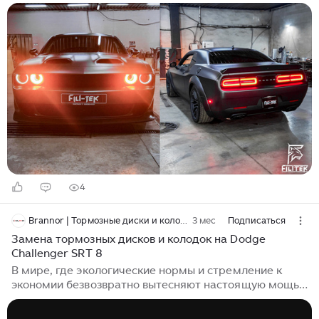
нагнетателем и мощностью, от которой захватывает
дух. Многие скажут: «Зачем на этом автомобиле
делать выхлоп? Он же и так круто звучит с завода!»
Реальность: звук не соответствует образу На самом
деле — нет. В жизни этот автомобиль звучит
совершенно не так, как он выглядит и как он едет.
Огромный, агрессивный, мускулистый Challenger
Hellcat с двигателем 717 лошадиных сил с завода
звучит… слишком тихо и плоско...
4
Brannor | Тормозные диски и колодки
3 мес
Подписаться
Замена тормозных дисков и колодок на Dodge
Challenger SRT 8
В мире, где экологические нормы и стремление к
экономии безвозвратно вытесняют настоящую мощь,
этот автомобиль настоящий артефакт. Вспомните, как
звучит классический атмосферный V8 — звук,