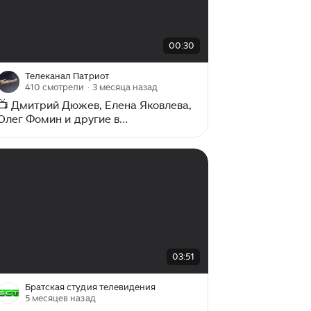
00:00
/
00:30
00:30
Телеканал Патриот
410 смотрели
· 3 месяца назад
📺 Дмитрий Дюжев, Елена Яковлева,
Олег Фомин и другие в
многосерийном фильме
«Истребители» (2013) о лётчиках
Великой Отечественной войны.◻️
00:00
/
03:51
03:51
Братская студия телевидения
5 месяцев назад