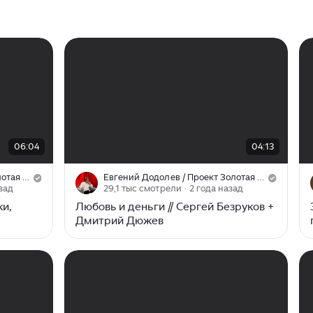
сообщает Telegram-канал
арас
«Истоки».В беседе с участниками
авший
Дмитрий Дюжев затронул глубинные
темы: семейные традиции предков,
т",
веру, внутреннюю опору...
в
южев
теры
я
00:00
/
04:13
06:04
04:13
ша
Евгений Додолев / Проект Золотая рыбка
Евгений Додолев / Проект Золотая рыбка
азад
29,1 тыс смотрели
· 2 года назад
ки,
Любовь и деньги // Сергей Безруков +
Дмитрий Дюжев