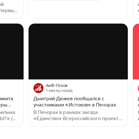
ой
 первый
емьи" в
в и
 перед
уку.
ии в
черном
ртиста
а на
АиФ-Псков
оконы
1 месяц назад
ными
Никита
Дмитрий Дюжев пообщался с
...
еры
участниками «Истоков» в Печорах
фильма
В Печорах в рамках заезда
Ы?» (в
«Единство» Всероссийского проекта
олков и
«Истоки. Школа» состоялась
вили -
встреча с заслуженным артистом
ая,
России Дмитрием Дюжевым,