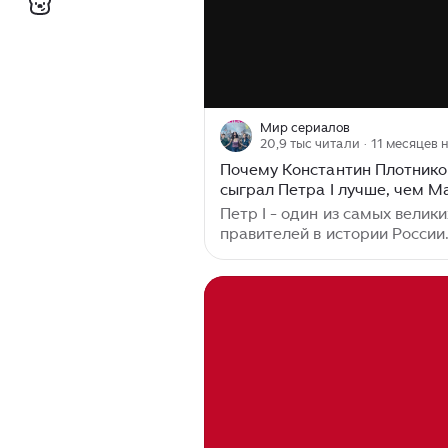
Мир сериалов
20,9 тыс читали
· 11 месяцев 
Почему Константин Плотнико
сыграл Петра I лучше, чем М
Аверин и Дмитрий Дюжев
Петр I - один из самых велики
правителей в истории России
Неудивительно, что за после
годы ему было посвящено ог
количество фильмов и сериал
частоте появлений на экране
Алексеевич уступает разве ч
Екатерине II. Каждый год мы
как минимум, одну новую Ека
К сожалению, большинство
снимаемых о ней сериалов м
совершенно не удовлетворило