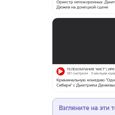
Оркестр непокоренных. Дми
Дюжев на донецкой сцене
00:00
/
02:29
181 смотрели
· 5 месяцев наз
Криминальную комедию "Одн
Сибири" с Дмитрием Дюжев
снимают в Братске
Взгляните на эти 