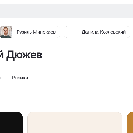
Рузиль Минекаев
Данила Козловский
й Дюжев
о
Ролики