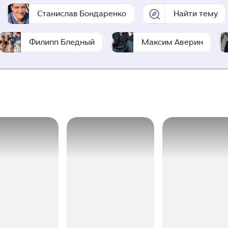
Станислав Бондаренко
Найти тему
Филипп Бледный
Максим Аверин