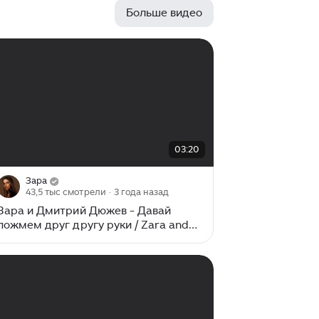
отрицательных или криминальных
Больше видео
персонажей. В беседе с «Пятым
каналом» актер признался, что
хотел бы изменить свое амплуа.
Дюжев считает, что за ним
закрепился устойчивый образ после
сериала «Бригада». Несмотря на
попытки экспериментировать и
индивидуальный подход к каждой
роли, ему до сих пор предлагают
00:00
/
03:20
03:20
преимущественно жестких героев.
Как будто бы все это время,...
Зара
43,5 тыс смотрели
· 3 года назад
Зара и Дмитрий Дюжев - Давай
пожмем друг другу руки / Zara and
Dmitry Dyuzhev - Let's shake hands