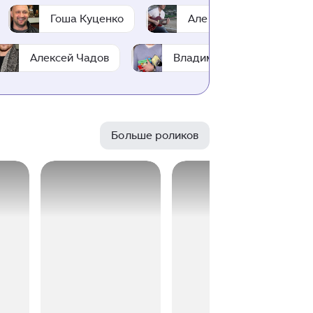
Гоша Куценко
Алексей Воробьев
Алексей Чадов
Владимир Яглыч
Больше роликов