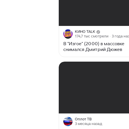
00:00
/
01:03
КИНО TALK
174,7 тыс смотрели
· 3 года на
В "Изгое" (2000) в массовке
снимался Дмитрий Дюжев
00:00
/
05:04
Оплот ТВ
3 месяца назад