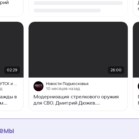
трий
00:00
/
26:00
02:29
26:00
ТЕЛЕКОМПАНИЯ "АИСТ" | ИРКУТСК и ИРКУТСКАЯ ОБЛАСТЬ
Новости Подмосковья
ад
10 месяцев назад
ажды в
Модернизация стрелкового оружия
ым
для СВО. Дмитрий Дюжев.
Наследники победы
темы