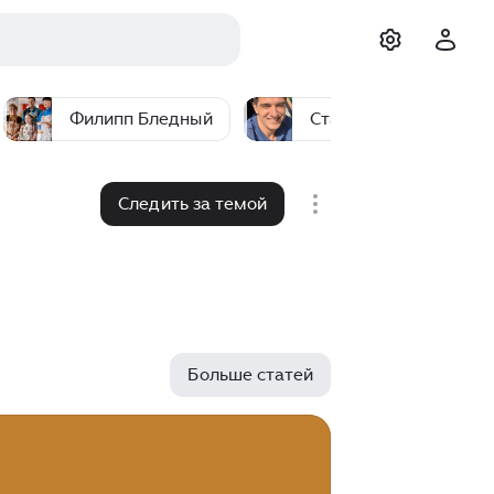
Филипп Бледный
Станислав Бондаренк
Следить за темой
Больше статей