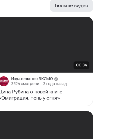
а в дальнейшем и дебютировал в
Больше видео
еврокубке. Главным форвардом той
команды был бразилец Рони,
поигравший в разных странах и даже
в сборной вместе с Кафу и Роналдо.
В интервью нашему изданию Рони
рассказал о своей поездке в Россию,
характере Курбана Бердыева и
выступлениях за «Рубин». Курбан
Бердыев, Рони, Неймар / фото:
00:00
/
00:34
00:34
«БИЗНЕС Online», rubin-kazan...
Издательство ЭКСМО
3524 смотрели
· 3 года назад
Дина Рубина о новой книге
«Эмиграция, тень у огня»