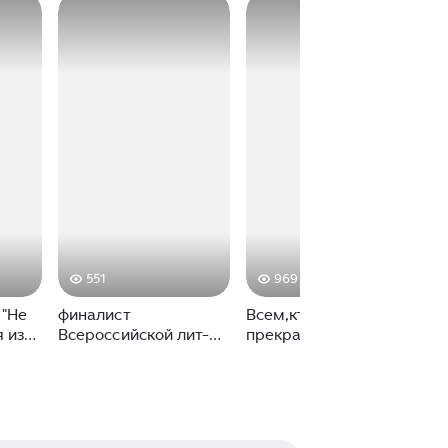
551
969
 "Не
финалист
Всем,кто любит
 из
Всероссийской лит-
прекрасный русский
бина,
ной«Премии
язык и умеет его
е"
Читателя»2021«Одинокий
смаковать,
пишущий
обязательно нужно
человек»Дины
познакомиться с
Рубиной.Превосходная
Диной