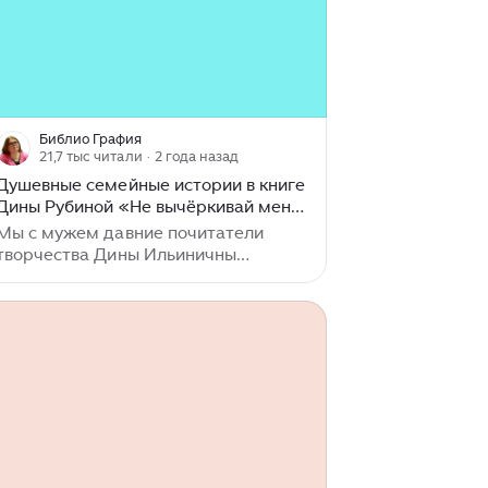
Библио Графия
21,7 тыс читали
· 2 года назад
Душевные семейные истории в книге
Дины Рубиной «Не вычёркивай меня
из списка…»
Мы с мужем давние почитатели
творчества Дины Ильиничны
Рубиной и всегда с нетерпением
ждём новых произведений автора. В
недавно изданную книгу «Не
вычёркивай меня из списка…» вошли
как уже известные повести и
рассказы, так и две новых повести, о
которых мы расскажем. Перед вами
статья читательницы Елены
Егоровой, написанная в рамках
марафона чтения книг авторов