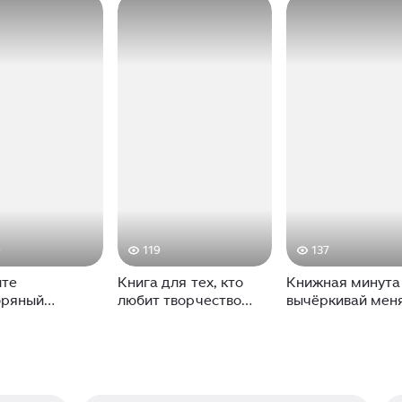
9
119
137
йте
Книга для тех, кто
Книжная минута
бряный
любит творчество
вычёркивай меня
» в
Дины Рубиной, и тех,
списка" Дина Ру
ительном
кто пишет сам.
"Случай в Москв
ении автора
Юлия Яковлева
убиной
ю о любви трех