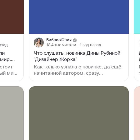
БиблиоЮлия
азад
18,4 тыс читали
· 1 год назад
ли
Что слушать: новинка Дины Рубиной
 мир,
"Дизайнер Жорка"
 стоит
Как только узнала о новинке, да ещё
ый мир,
начитанной автором, сразу
есят,
подписалась! Вчера закончила
трактная
слушать, делюсь впечатлением.
за
Дизайнер Жорка. Книга 1. Мальчики
ости, и
Рубина Дина 16+ Издательство
Эксмо Серия Большая проза Дины
ько как
Рубиной Год издания 2024
вёт.
Количество страниц 416
и, кто-
Длительность: 14:51:11 О чём? О
 Но в
любви. О любви к родному месту и к
часам, о любви к профессии. О любви