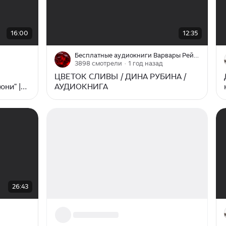
00:00
/
12:35
16:00
12:35
Бесплатные аудиокниги Варвары Рейтер
3898 смотрели
· 1 год назад
ЦВЕТОК СЛИВЫ / ДИНА РУБИНА /
юни" |
АУДИОКНИГА
ю Плат
26:43