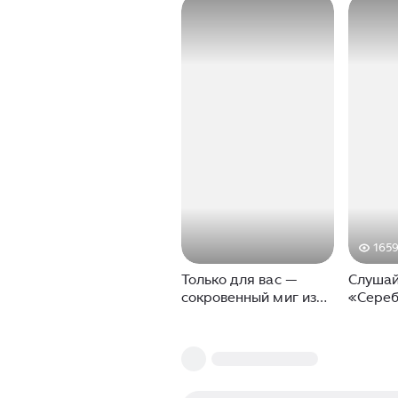
165
Только для вас —
Слуша
сокровенный миг из
«Сере
нового романа Дины
рудник
Рубиной «Дизайнер
восхит
Жорка. Книга третья.
исполн
Сделка». Слушайте
Дины Р
первую главу
истори