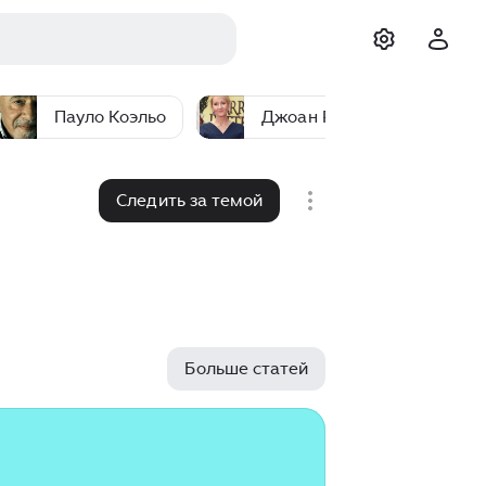
Пауло Коэльо
Джоан Роулинг
Следить за темой
Больше статей