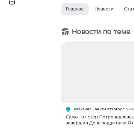
вносит вклад в защиту страны.
Главное
Новости
Ста
защитникам Родины за их мужес
российской традиции, отражая 
Новости по теме
Телеканал Санкт-Петербург
5 ме
Салют от стен Петропавловск
завершил День защитника От