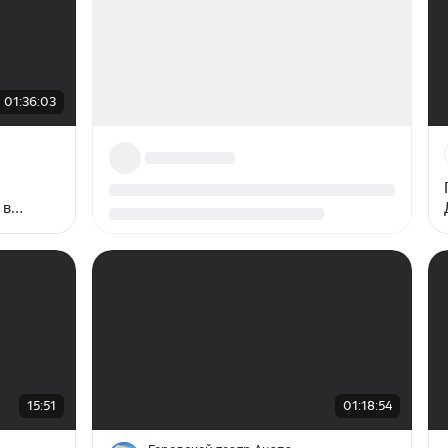
01:36:03
 в
00:00
/
01:18:54
15:51
01:18:54