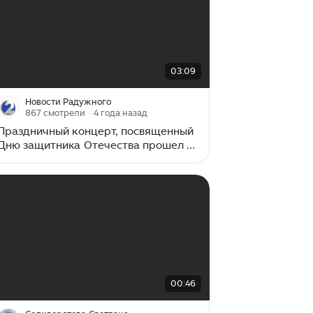
00:00
/
03:09
03:09
Новости Радужного
867 смотрели
· 4 года назад
Праздничный концерт, посвященный
Дню защитника Отечества прошел в
ДК «Нефтяник».
00:00
/
00:46
00:46