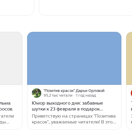
"Позитив красок" Дарьи Орловой
95,2 тыс читали
· 1 год назад
ильма
Юмор выходного дня: забавные
росов.
шутки к 23 февраля в подарок
мужчинам на праздник
татели
Приветствую на страницах "Позитива
оды
красок", уважаемые читатели! В этот
раз у нас рабочая неделя немного