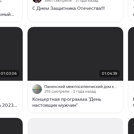
д
3961 смотрели
· 3 года назад
С Днем Защитника Отечества!!!
чный
00:00
/
01:04:39
01:03:06
01:04:39
Панинский межпоселенческий дом культуры и досуга
255 смотрели
· 2 года назад
ю
Концертная программа "День
а 2023
настоящих мужчин"