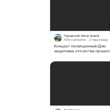
00:00
/
01:36:03
Городской театр Анапа
1454 смотрели
· 2 года назад
Концерт посвященный Дню
защитника отечества прошел
городском театре г-к Анапа.
00:00
/
15:51