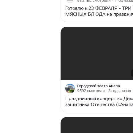
91,2 тыс смотрели
· 1 год наза
Готовлю к 23 ФЕВРАЛЯ - ТРИ
МЯСНЫХ БЛЮДА на праздни
стол
00:00
/
01:03:06
Городской театр Анапа
9592 смотрели
· 3 года назад
Праздничный концерт ко Дн
защитника Отечества (г.Анап
г.)