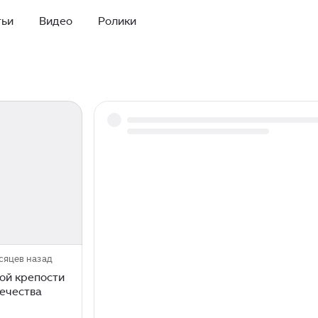
 Этот день символизирует уважение и благодарность всем
тьи
Видео
Ролики
тво, смелость и преданность долгу. Праздник стал важно
силу и единство нации.
сяцев назад
ой крепости
ечества