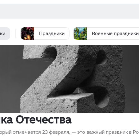
ки
Праздники
Военные праздники
ка Отечества
орый отмечается 23 февраля, — это важный праздник в Ро
торые служат или служили в вооружённых силах, а также