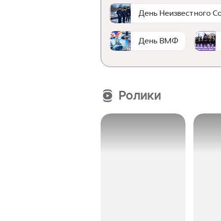
День Неизвестного Со
День ВМФ
Ролики