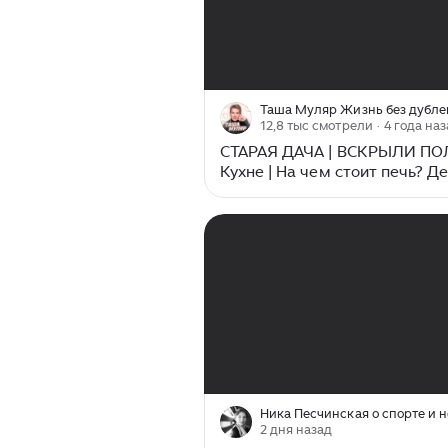
00:00
/
28:06
Таша Муляр Жизнь без дубле
12,8 тыс смотрели
· 4 года на
СТАРАЯ ДАЧА | ВСКРЫЛИ ПО
Кухне | На чем стоит печь? Д
№37
00:00
/
29:14
Ника Песчинская о спорте и н
2 дня назад