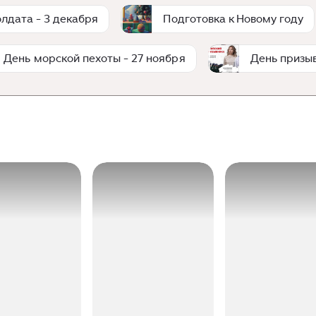
лдата - 3 декабря
Подготовка к Новому году
День морской пехоты - 27 ноября
День призыв