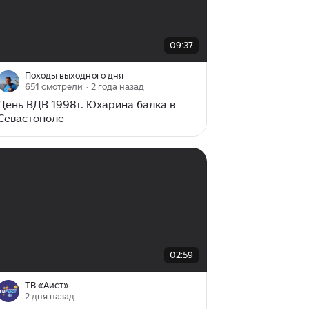
00:00
/
09:37
09:37
Походы выходного дня
651 смотрели
· 2 года назад
День ВДВ 1998г. Юхарина балка в
Севастополе
00:00
/
02:59
02:59
ТВ «Аист»
2 дня назад