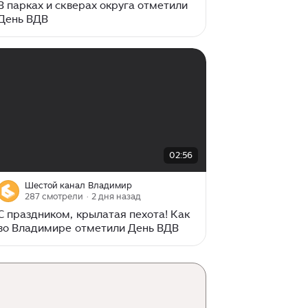
В парках и скверах округа отметили
День ВДВ
00:00
/
02:56
02:56
Шестой канал Владимир
287 смотрели
· 2 дня назад
С праздником, крылатая пехота! Как
во Владимире отметили День ВДВ