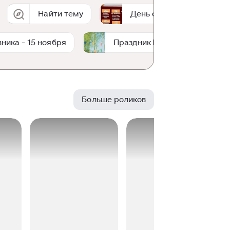
Найти тему
День отказа от курения
ника - 15 ноября
Праздник Весны и Труда
Больше роликов