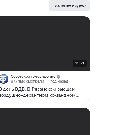
Таджикистан) на нескольких
Больше видео
самолетах была высажена группа
красноармейцев, которая при
поддержке местных жителей
разгромила отряд басмачей. 2
августа 1930 г. на учении Военно-
воздушных сил (ВВС) Московского
военного округа под Воронежем
впервые на парашютах для
выполнения тактической задачи
00:00
/
10:21
10:21
десантировалось небольшое
подразделение численностью 12
человек...
Советское телевидение
87,7 тыс смотрели
· 1 год назад
В день ВДВ. В Рязанском высшем
воздушно-десантном командном
училище (1986)