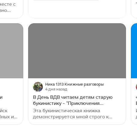
месте с
вно
раза
пехоты»
ного
 под
оставом
лет на
 почти
лёгкую
т,
и ВДВ и
Ника 1313 Книжные разговоры
ём
4 дня назад
ть 2
и
В День ВДВ читаем детям старую
букинистику - "Приключения
рядового Башмакова"
йск
Эта букинистическая книжка
бных и
демонстрируется мной строго к
дате. 2 августа - День ВДВ. Книжка
Бориса Никольского "Приключения
о
рядового Башмакова" с