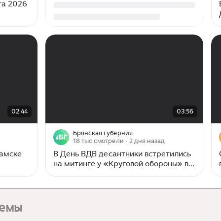
та 2026
00:00
/
03:56
02:44
03:56
Брянская губерния
18 тыс смотрели
· 2 дня назад
камске
В День ВДВ десантники встретились
на митинге у «Круговой обороны» в
Брянске
темы