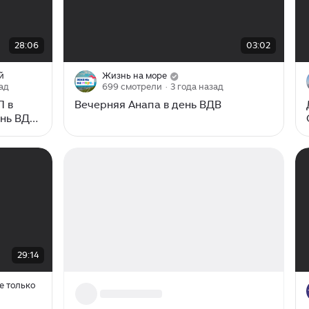
00:00
/
03:02
28:06
03:02
й
Жизнь на море
зад
699 смотрели
· 3 года назад
Л в
Вечерняя Анапа в день ВДВ
ень ВДВ
29:14
е только