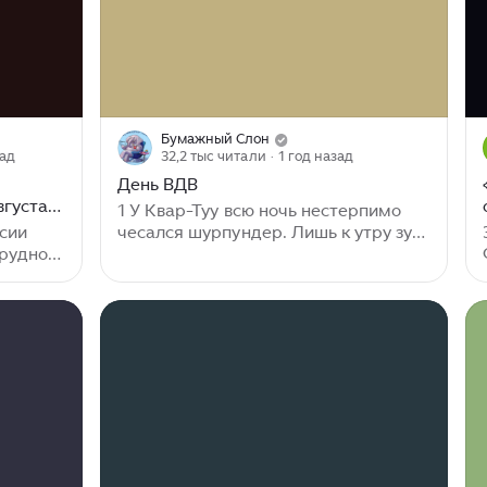
Бумажный Слон
зад
32,2 тыс читали
· 1 год назад
День ВДВ
вгуста в
1 У Квар-Туу всю ночь нестерпимо
ссии
чесался шурпундер. Лишь к утру зуд
трудно
немного успокоился. Он отправился
в капитанскую рубку с чувством
тревоги. Это общее собрание не
обещало ничего хорошего.
бках,
Возможно, до главных в корпорации
рах.
дошли слухи, что он по ошибке
то не
похитил вместо человека медведя,
 Это
гризли, и во время зондирования тот
ьях, о
подрал ученого. Из-за этого
ли
инцидента их экипаж теперь
отставал по норме ректальной