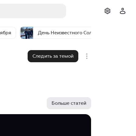
оября
День Неизвестного Солдата - 3 декабря
Следить за темой
Больше статей