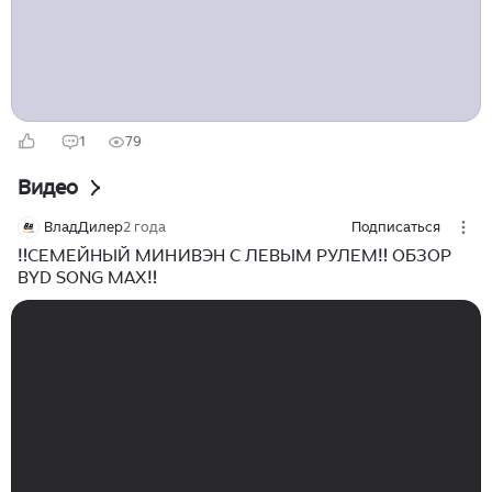
компоновка: · BYD: 7-местная версия с равномерным
распределением пространства · Geely:...
1
79
Видео
ВладДилер
2 года
Подписаться
‼️СЕМЕЙНЫЙ МИНИВЭН С ЛЕВЫМ РУЛЕМ‼️ ОБЗОР
BYD SONG MAX‼️