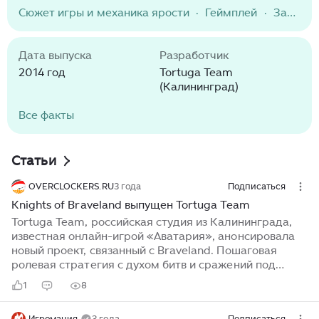
тактики. Также вы можете улучшать свою команду,
мобильного гейминга. Особенность проекта
Сюжет игры и механика ярости
·
Геймплей
·
Заключение
составлять стратегии и настраивать геймплей по
заключается в его способности передать
своему усмотрению. Braveland - это замечательная
атмосферу легендарных игр жанра в более
игра, которая привлечет вас своей невероятной
компактном и доступном формате. В России, где
Дата выпуска
Разработчик
графикой, подходящей для любителей классических
традиционно высоко ценятся пошаговые стратегии
2014 год
Tortuga Team
стратегических игр и жанра фэнтези.
в духе Heroes of Might and Magic, появление такого
(Калининград)
проекта вызвало особый интерес среди
поклонников жанра. Создатели игры сумели найти
Вcе факты
баланс между сложностью классических
представителей жанра и доступностью
современных мобильных приложений.
Статьи
OVERCLOCKERS.RU
3 года
Подписаться
Knights of Braveland выпущен Tortuga Team
Tortuga Team, российская студия из Калининграда,
известная онлайн-игрой «Аватария», анонсировала
новый проект, связанный c Braveland. Пошаговая
ролевая стратегия с духом битв и сражений под
названием Knights of Braveland доступна на
1
8
платформе Steam с 16 февраля.Перед
пользователями стоит непростая задача: нужно
Игромания
3 года
Подписаться