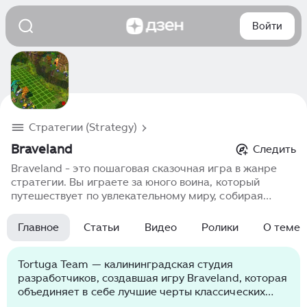
Войти
Стратегии (Strategy)
Braveland
Следить
Braveland - это пошаговая сказочная игра в жанре
стратегии. Вы играете за юного воина, который
путешествует по увлекательному миру, собирая
команду и преодолевая различные препятствия на
своем пути. Вам необходимо управлять командой
Главное
Статьи
Видео
Ролики
О теме
героев, которые выполнены в стиле анимированных
персонажей. Выбрав свою команду, вы можете
отправить ее в битву против других команд и
Tortuga Team — калининградская студия
монстров, которых вы встретите по пути. Победа в
разработчиков, создавшая игру Braveland, которая
битве зависит от того, как вы управляете своими
объединяет в себе лучшие черты классических
героями, используя их уникальные способности и
пошаговых стратегий и современные тенденции