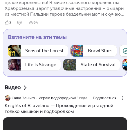
целое королевство! В мире сказочного королевства
Храброземья царят упадочные настроения – рыцари
из местной Гильдии героев бездельничают и скучают,
а в это время по стране бродят коварные злодеи,
3
94
убивающие и людей и занимающие их место. Только
представьте, обычный трактирщик вдруг
Взгляните на эти темы
превращается в оборотня и нападет на мирного
спящего путешественника. Пора положить этому
конец, и изгнать из королевства монстров и их
Sons of the Forest
Brawl Stars
главарей. Геймплей игры отлично подойдет для
самых юных геймеров, в компании отважных рыцарей
Life is Strange
State of Survival
изгоняющих зло из родного мира. Друзьям...
Видео
Саша Зенько - Играю подбородком!
3 года
Подписаться
Knights of Braveland — Прохождение игры одной
только мышкой и подбородком