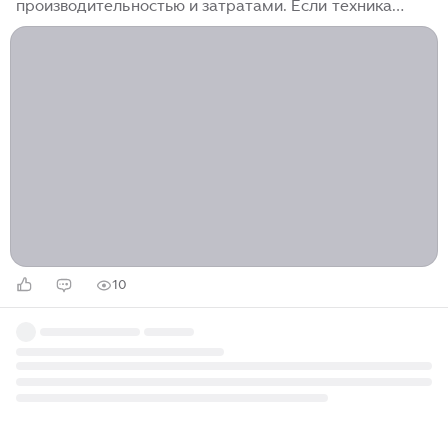
производительностью и затратами. Если техника
подобрана правильно, она будет стабильно работать
и приносить доход. В этом гайде мы расскажем, как
подобрать АГП под свои задачи: на что обращать
внимание, какие параметры изучить и какие вопросы
задать продавцу еще до момента покупки. Цена -
важный, но далеко не главный фактор выбора
техники. Чтобы не выбрать подъемник, у которого не
будет нужных характеристик и наоборот - не
переплатить за ненужные опции, задайте...
10