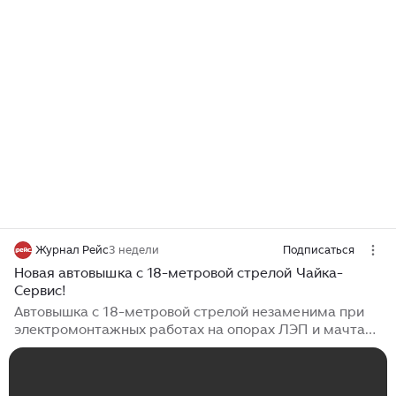
Журнал Рейс
3 недели
Подписаться
Новая автовышка с 18-метровой стрелой Чайка-
Сервис!
Автовышка с 18-метровой стрелой незаменима при
электромонтажных работах на опорах ЛЭП и мачтах
наружного освещения. Автогидроподъемники
(автовышки) – относительно недорогая спецтехника.
В отличие, например, от многотонных гусеничных