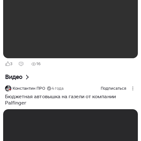
машин на них не бывает тысячесильных V-образных
дизелей, им не ставят задач перемещения миллионов
кубометров грунта, перекачки целых морей жидкого
бетона, прокладки газопроводов по дну рек или
подъема ветрогенераторов на стометровую высоту.
Но даже такие простые машины...
3
16
Видео
Константин ПРО
4 года
Подписаться
Бюджетная автовышка на газели от компании
Palfinger