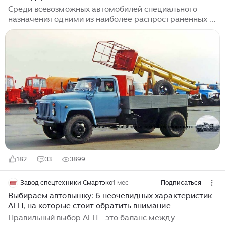
удобством эксплуатации.
Среди всевозможных автомобилей специального
назначения одними из наиболее распространенных в
Советском Союзе были автомобильные подъемники
или, попросту говоря, – автовышки. Их применяли в
разных отраслях – в строительстве, коммунальном
хозяйстве и даже в авиации. Подъемники выпускались
разной конструкции – телескопические, коленчатые,
лестничные. Первые автомобильные подъемники в
Советском Союзе появились с началом массового
выпуска грузовых автомобилей на Горьковском,
Московском и Ярославском автозаводах...
182
33
3899
Завод спецтехники Смартэко
1 мес
Подписаться
Выбираем автовышку: 6 неочевидных характеристик
АГП, на которые стоит обратить внимание
Правильный выбор АГП - это баланс между