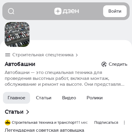
Войти
Строительная спецтехника
Автобашни
Следить
Автобашни — это специальная техника для
проведения высотных работ, включая монтаж,
обслуживание и ремонт на высоте. Они представляют
собой платформы или подъёмные механизмы,
установленные на автомобильное шасси и
Главное
Статьи
Видео
Ролики
позволяющие оперативно перемещаться по
территории объекта. Автобашни используются в
Статьи
строительстве, обслуживании линий электропередач,
ремонте фасадов зданий и других задачах, связанных
Строительная техника и транспорт
11 мес
Подписаться
с работой на больших высотах. Современные
Легендарная советская автовышка
автобашни обладают высокой безопасностью и