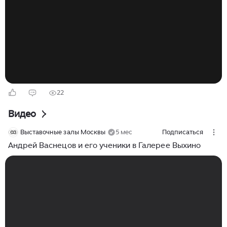
сталеваров, занятых трудовыми подвигами, не
стройки и не цеха, а простые бытовые вещи...
22
Видео
Выставочные залы Москвы
5 мес
Подписаться
Андрей Васнецов и его ученики в Галерее Выхино