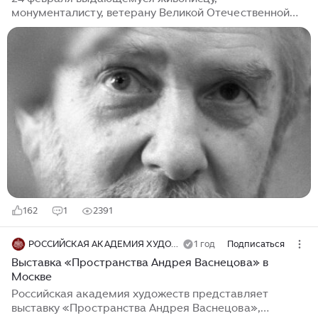
монументалисту, ветерану Великой Отечественной
войны, педагогу, представителю знаменитой русской
династии Андрею Владимировичу Васнецову (1924 –
2009) исполняется 100 лет. В собрании Музея
Актуального Реализма 30 произведений мастера,
большую часть которых зрители могут увидеть на
выставке, посвященной его юбилею. Живопись
Васнецова, представленная в экспозиции, создана в
50-80-е годы прошлого века, но она удивительно
современна. В чем эта современность? Прежде
всего,...
162
1
2391
РОССИЙСКАЯ АКАДЕМИЯ ХУДОЖЕСТВ
1 год
Подписаться
Выставка «Пространства Андрея Васнецова» в
Москве
Российская академия художеств представляет
выставку «Пространства Андрея Васнецова»,