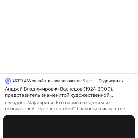
ARTCLASS онлайн-школа творчества
5 мес
Подписаться
Андрей Владимирович Васнецов (1924-2009),
представитель знаменитой художественной
династии, внук Виктора Михайловича Васнецова,
сегодня, 24 февраля. Его называют одним из
родился
основателей "сурового стиля". Главным в искусстве
живописец считал структуру, форму, соотношение
плоскостей и объёмов. "Содержание в форме", -
говорил он. Художник, в отличие от большинства
своих современников, изображал не геологов и