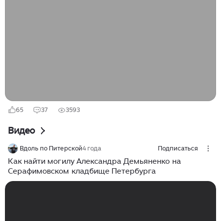
воплощению замысла режиссёра. Только
представьте, что на роль томного "Афони"
задумчивый Георгий Данелия умудрился
рассматривать кандидатуру польского красавца
Даниэля Ольбрыхского. И что тут говорить о таком
гении, как Григорий Козинцев. Откровенно говоря,
когда я прочитал, что этот потрясающий режиссёр
поначалу...
65
37
3593
Видео
Вдоль по Питерской
4 года
Подписаться
Как найти могилу Александра Демьяненко на
Серафимовском кладбище Петербурга