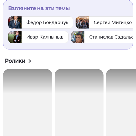
Взгляните на эти темы
Фёдор Бондарчук
Сергей Мигицко
Ивар Калныньш
Станислав Садальс
Ролики