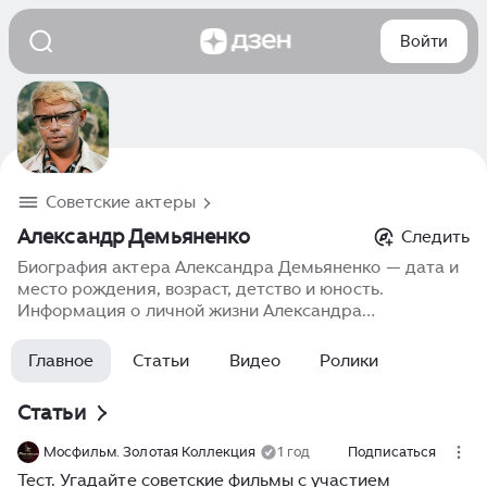
Войти
Советские актеры
Александр Демьяненко
Следить
Биография актера Александра Демьяненко — дата и
место рождения, возраст, детство и юность.
Информация о личной жизни Александра
Демьяненко, семье и семейном положении. Карьера
в кино, фильмография, роли, фото, последние
Главное
Статьи
Видео
Ролики
новости.
Статьи
Мосфильм. Золотая Коллекция
1 год
Подписаться
Тест. Угадайте советские фильмы с участием