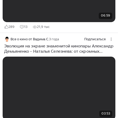
06:59
289
13
21,9 тыс
Все о кино от Вадима С.
3 года
Подписаться
Эволюция на экране знаменитой кинопары Александр
Демьяненко - Наталья Селезнева: от скромных
студентов до мудрости зрелой пары
03:53