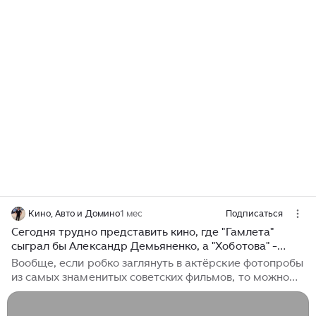
Кино, Авто и Домино
1 мес
Подписаться
Сегодня трудно представить кино, где "Гамлета"
сыграл бы Александр Демьяненко, а "Хоботова" -
Геннадий Хазанов.
Вообще, если робко заглянуть в актёрские фотопробы
из самых знаменитых советских фильмов, то можно
лишь картинно "развести руки в стороны", настолько
эти персонажи не соответствуют реальному