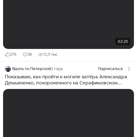
02:25
276
36
12,5 тыс
Вдоль по Питерской
2 года
Подписаться
Показываю, как пройти к могиле актёра Александра
Демьяненко, похороненного на Серафимовском
кладбище Санкт-Петербурга