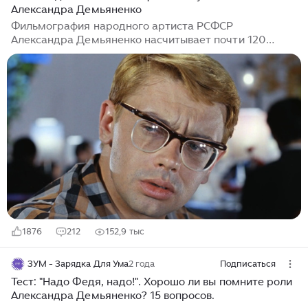
Александра Демьяненко
Фильмография народного артиста РСФСР
Александра Демьяненко насчитывает почти 120
ролей в кино и более 200 работ в дубляже. Нет
смысла спорить с утверждением, что его визитной
карточкой по сей день остается образ Шурика из
комедий Леонида Гайдая, однако истинные знатоки
кино и поклонники таланта Александра Сергеевича
знают: до и после этих фильмов у замечательного
актера было немало интересных, разноплановых,
ярких ролей. Согласны, друзья? Тогда этот тест для
вас! Задание: угадайте советские фильмы с участием
Александра Демьяненко...
1876
212
152,9 тыс
ЗУМ - Зарядка Для Ума
2 года
Подписаться
Тест: "Надо Федя, надо!". Хорошо ли вы помните роли
Александра Демьяненко? 15 вопросов.