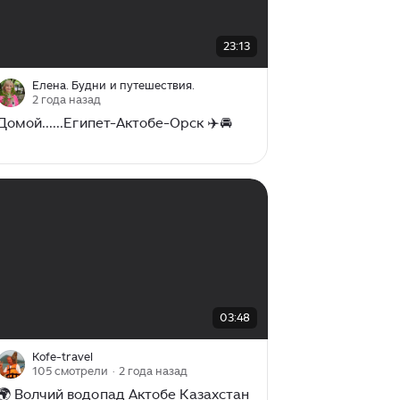
00:00
/
23:13
23:13
Елена. Будни и путешествия.
2 года назад
Домой......Египет-Актобе-Орск ✈️🚘
00:00
/
03:48
03:48
Kofe-travel
105 смотрели
· 2 года назад
🌍 Волчий водопад Актобе Казахстан