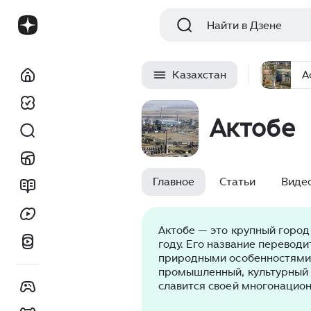
Найти в Дзене
Казахстан
А
Актобе
Главное
Статьи
Виде
Актобе — это крупный город
году. Его название переводи
природными особенностями 
промышленный, культурный 
славится своей многонацион
мощной экономикой и стату