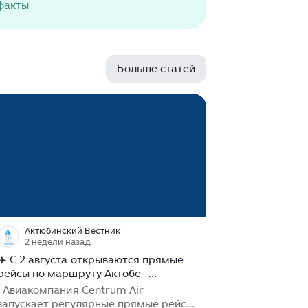
факты
Больше статей
Актюбинский Вестник
2 недели назад
✈️ С 2 августа открываются прямые
рейсы по маршруту Актобе -
Ташкент
ия Centrum Air
запускает регулярные прямые рейсы