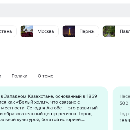
стана
Москва
Париж
Пав
о
Ролики
О теме
 в Западном Казахстане, основанный в 1869
Нас
тся как «Белый холм», что связано с
500 
местности. Сегодня Актобе — это развитый
и образовательный центр региона. Город
Год 
альной культурой, богатой историей,
186
сом неофициальной столицы рок-музыки