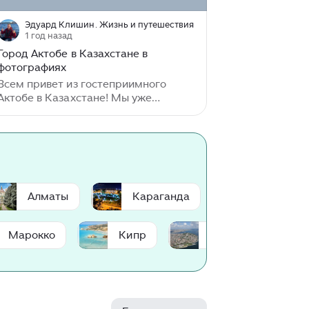
Эдуард Клишин. Жизнь и путешествия
1 год назад
Город Актобе в Казахстане в
фотографиях
Всем привет из гостеприимного
Актобе в Казахстане! Мы уже
провели здесь в рамках Экспедиции
«Путешествие в Сердце Евразии»
(@hieurasia) целый день, и я спешу
поделиться своими первыми
фотозарисовками из этого
замечательного города...
Алматы
Караганда
Тараз
Марокко
Кипр
Рим
Ба