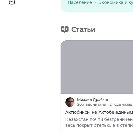
Казахстана.
Население
·
Экономика и к
Статьи
Михаил Драбкин
20,7 тыс читали
· 2 года назад
Актюбинск: не Актобе едины
Казахстан почти безграничен
весь покрыт степью, а в степи
столбы, сухая трава и пыльн