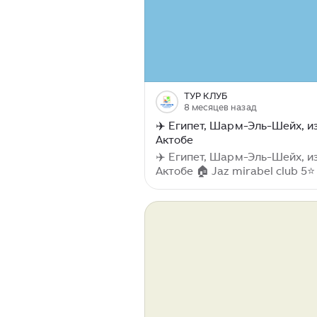
возможности увидеть кто это 
бы имя, отчество, как это при
банковском переводе)...
ТУР КЛУБ
8 месяцев назад
✈️ Египет, Шарм-Эль-Шейх, и
Актобе
✈️ Египет, Шарм-Эль-Шейх, и
Актобе 🏠 Jaz mirabel club 5⭐️
ноября 🌙 6 ночей 🏷 181 382 
Питание: AI - Все Включено 
Туристы: 2 взрослых Подробнее о
туре ➡️на нашем сайте
🔛Запишитесь...