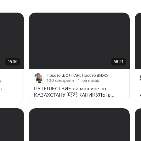
00:00
/
58:21
15:36
58:21
Просто ШОЛПАН, Просто ВЯЖУ
д
100 смотрели
· 1 год назад
в
ПУТЕШЕСТВИЕ на машине по
КАЗАХСТАНУ 🇰🇿 КАНИКУЛЫ в
Актобе/встреча с блогерами 🫂