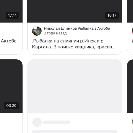
00:00
/
16:17
17:14
16:17
Николай Блинков Рыбалка в Актобе
2 года назад
 Актобе
.Рыбалка на слиянии р.Илек и р
Каргала. В поиске хищника, красивая
природа, трели птиц. г Актобе 2024г
03:20