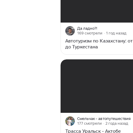
00:00
/
17:14
Да ладно?!
169 смотрели
· 1 год назад
Автотуризм по Казахстану: от
до Туркестана
00:00
/
03:20
Смельчак - автопутешествия
177 смотрели
· 2 года назад
Трасса Уральск - Актобе