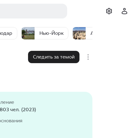
лодар
Нью-Йорк
Абу-Даби
Следить за темой
еление
803 чел. (2023)
основания
9