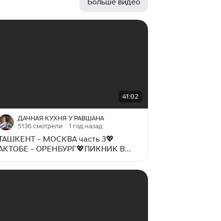
Больше видео
00:00
/
41:02
41:02
ДАЧНАЯ КУХНЯ У РАВШАНА
5136 смотрели
· 1 год назад
ТАШКЕНТ - МОСКВА часть 3💖
АКТОБЕ - ОРЕНБУРГ💖ПИКНИК В
ДОРОГЕ💖У ЛУКОМОРЬЯ ДУБ
ЗЕЛЁНЫЙ🌳