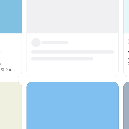
(хотя
на персональную консультацию по
подбору тура
з
з
 📅 24
руб 🍽

о