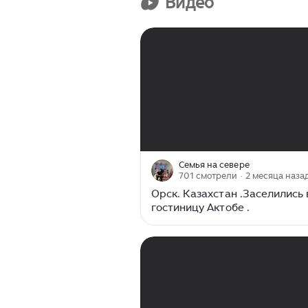
Видео
домбре...
00:00
/
15:36
Семья на севере
701 смотрели
· 2 месяца наза
Орск. Казахстан .Заселились 
гостиницу Актобе .