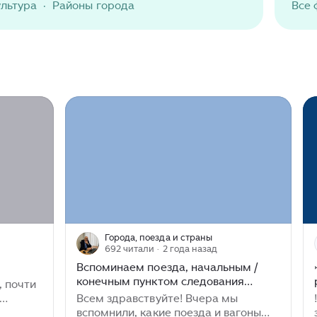
ультура
·
Районы города
Вcе 
Города, поезда и страны
692 читали
· 2 года назад
м
Вспоминаем поезда, начальным /
конечным пунктом следования
, почти
которых был город Актюбинск /
Всем здравствуйте! Вчера мы
! Авиакомпан
Актобе
ые
вспомнили, какие поезда и вагоны