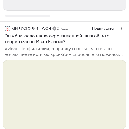
МИР ИСТОРИИ - WOH
2 года
Подписаться
Он «благословлял» окровавленной шпагой: что
творил масон Иван Елагин?
«Иван Перфильевич, а правду говорят, что вы по
ночам пьёте волчью кровь?» – спросил его пожилой
граф. В ответ на это Елагин расхохотался – ох и
любили в России рассказывать друг другу небылицы о
масонах, и каждый раз выдумки становились всё
забавнее. Да-да, это был тот самый Елагин, который
дал своё имя небезызвестному острову, и сегодня
столь любимому петербуржцами. Но что мы знаем о
Елагине, помимо того самого острова? А ведь
человек этот был крайне интересной личностью.
Итак, давайте же познакомимся получше с известным
масоном и театралом времён Екатерины Великой...