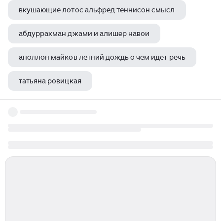
вкушающие лотос альфред теннисон смысл
абдуррахман джами и алишер навои
аполлон майков летний дождь о чем идет речь
татьяна ровицкая
елизаветинское барокко ф б растрелли