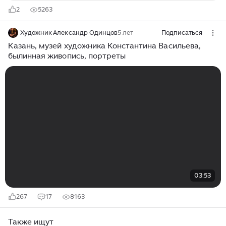
2
5263
Художник Александр Одинцов
5 лет
Подписаться
Казань, музей художника Константина Васильева,
былинная живопись, портреты
03:53
267
17
8163
Также ищут