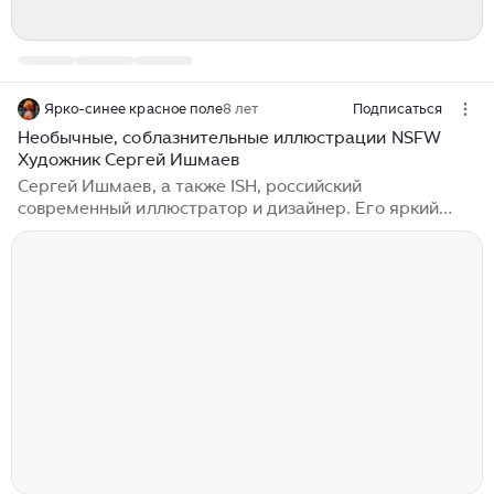
Ярко-синее красное поле
8 лет
Подписаться
Необычные, соблазнительные иллюстрации NSFW
Художник Сергей Ишмаев
Сергей Ишмаев, а также ISH, российский
современный иллюстратор и дизайнер. Его яркий
стиль всегда узнаваем, его соблазнительные девушки
восхищаются, его забавные сюжеты картин
заставляют людей улыбаться...