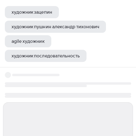
художник зацепин
художник пушнин александр тихонович
agile художник
художник последовательность
кеплер художник