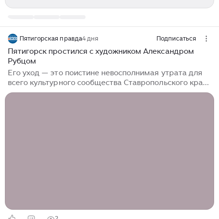
Пятигорская правда
4 дня
Подписаться
Пятигорск простился с художником Александром
Рубцом
Его уход — это поистине невосполнимая утрата для
всего культурного сообщества Ставропольского края
и Кавказских Минеральных Вод: в Пятигорском
краеведческом музее открылась выставка «Тебе,
отдавшему сердце Кавказу», посвященная памяти
выдающегося художника, члена-корреспондента
Российской академии художеств Александра
Михайловича Рубца. Мероприятие состоялось сразу
после церемонии прощания с мастером, ушедшим из
жизни 1 августа на 73-м году жизни. Семья, друзья,
коллеги, ученики и поклонники творчества
Александра Михайловича пришли почтить память
художника...
2