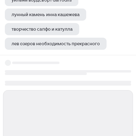
уильям вордсворт daffodils
лунный камень инна кашежева
творчество сапфо и катулла
лев озеров необходимость прекрасного
ирина токмакова про алю книги