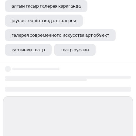
алтын гасыр галерея караганда
joyous reunion код от галереи
галерея современного искусства арт объект
картинки театр
театр руслан