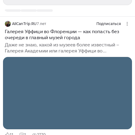
AllCanTrip.RU
7 лет
Подписаться
Галерея Уффици во Флоренции — как попасть без
очереди в главный музей города
Даже не знаю, какой из музеев более известный –
Галерея Академии или галерея Уффици во
Флоренции? Если судить по количеству произведений
искусства или по очередям на вход – пока что
«ничья». Обе галереи можно назвать культурными
сокровищницами города, но что можно посмотреть
только в Уффици?Самая знаменитая картина —
шедевр Боттичелли « Рождение Венеры». Здесь
собраны оригиналы картин и скульптур самых
прославленных мастеров. Если вы любите искусство,
то посещение Уффици становится обязательной
частью программы...
11
1
2770