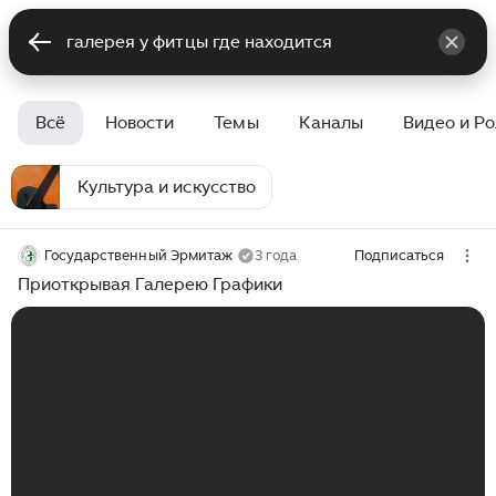
Всё
Новости
Темы
Каналы
Видео и Р
Культура и искусство
Государственный Эрмитаж
3 года
Подписаться
Приоткрывая Галерею Графики