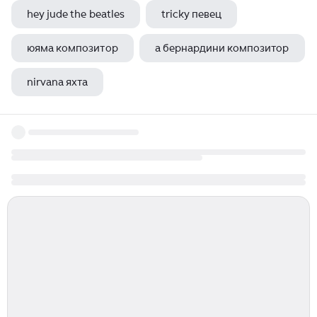
hey jude the beatles
tricky певец
юяма композитор
а бернардини композитор
nirvana яхта