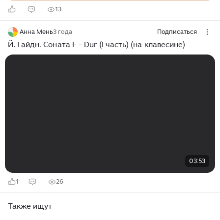
13
Анна Мень
3 года
Подписаться
Й. Гайдн. Соната F - Dur (l часть) (на клавесине)
03:53
1
26
Также ищут