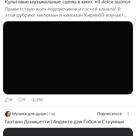
Культовые музыкальные сцены в кино. «Il dolce suono»
Приветствую всех подписчиков и гостей канала! В
этой рубрике меломан и киноман Кирин59 изучает
музыку, которая звучала в культовых музыкальных
сценах в кино, и рассказывает читателям о её
авторах, о самих композициях, ну и немного о
фильмах. Без лишних предисловий сегодня, как и
обещал, рассмотрим арию Плавалагуны из культовой
фантастики “Пятый элемент” (1997) Люка Бессона.
Кстати, вторая обещанная мной сцена будет уже на
следующей неделе, так что рекомендую подписаться
на канал, поскольку есть у...
8
5
256
Музыка для души
1 год
Подписаться
Гаэтано Доницетти | Анданте для Гобоя и Струнных