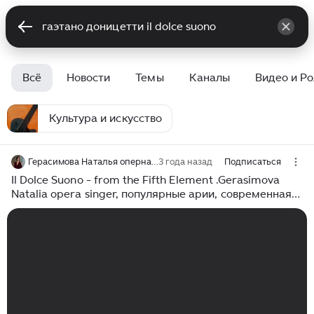
Всё
Новости
Темы
Каналы
Видео и Р
Культура и искусство
Герасимова Наталья оперная певица солистка театра Градский Холл
3 года назад
Подписаться
Il Dolce Suono - from the Fifth Element .Gerasimova
Natalia opera singer, популярные арии, современная
классика. Ария Лючии из оперы Гаэтано Доницетти
"Лючия ди Ламмермур"