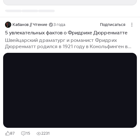
Кабанов // Чтение
3 года
Подписаться
5 увлекательных фактов о Фридрихе Дюрренматте
Швейцарский драматург и романист Фридрих
Дюрренматт родился в 1921 году в Конольфинген в
Швейцарии. Он был и остается одним из самых
важных и влиятельных европейских драматургов XX
века. Его произведения, известные своим мрачным
ироническим юмором и сатирой, продолжают
широко издаваться по всему миру. Сегодня мы
обсудим 5 интересных фактов о его жизни и
творчестве. Факт №1 Дюрренматт с детства имел
тягу к рисованию и хотел стать художником. В 1935
году он переехал в город Берн, где 27 сентября 1941...
87
15
2231