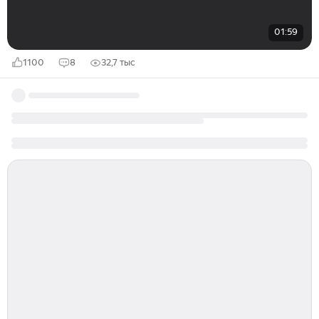
01:59
1100
8
32,7 тыс