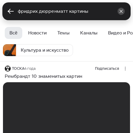
Всё
Новости
Темы
Каналы
Видео и Р
Культура и искусство
ТОСКА
4 года
Подписаться
Рембрандт 10 знаменитых картин