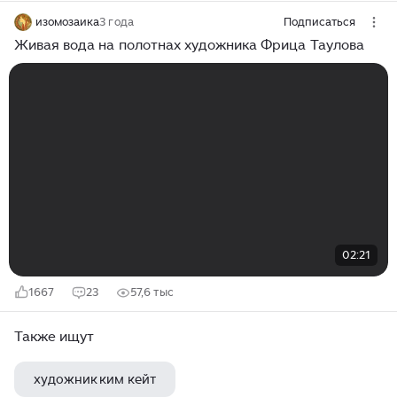
изомозаика
3 года
Подписаться
Живая вода на полотнах художника Фрица Таулова
02:21
1667
23
57,6 тыс
Также ищут
художник ким кейт