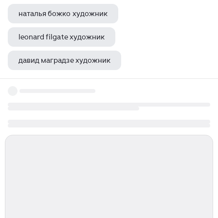
наталья божко художник
leonard filgate художник
давид маградзе художник
денис каширин художник