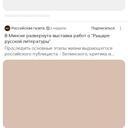
Российская газета
2 недели
Подписаться
В Минске развернута выставка работ о "Рыцаре
русской литературы"
Проследить основные этапы жизни выдающегося
российского публициста - Белинского, критика и
философа, увидеть его окружение и оценить влияние,
какое он оказал на развитие литературы, позволяет
экспозиция под девизом "Рыцарь русской
литературы". Экспозиция собирает друзей славянской
словесности в музее истории белорусской
литературы, где представлена в эти дни выставка
работ пензенского художника Бориса Лебедева. В его
рисунках ярко отражена жизнь Виссариона
Григорьевича. По замыслу организаторов,...