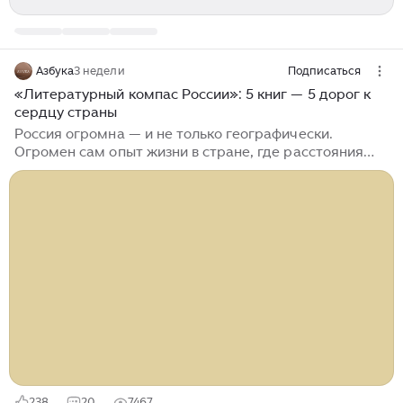
Азбука
3 недели
Подписаться
«Литературный компас России»: 5 книг — 5 дорог к
сердцу страны
Россия огромна — и не только географически.
Огромен сам опыт жизни в стране, где расстояния
измеряются не километрами, а днями пути, за
горизонтом всегда открывается новый горизонт, а
один уголок не похож на другой. Этот масштаб вошел
в характер людей, а вместе с ним — и в русскую
литературу. Русская проза редко довольствуется
историей одного человека. Чтобы понять героя, ей
нужно показать мир, который его сформировал: реку,
на которой он вырос, лес, через который ходил, степь,
в которой привык жить, город или деревню с их
говором, верой и укладом...
238
20
7467