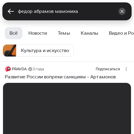
Всё
Новости
Темы
Каналы
Видео и Р
Культура и искусство
PRAVDA
3 года
Подписаться
Развитие России вопреки санкциям - Артамонов