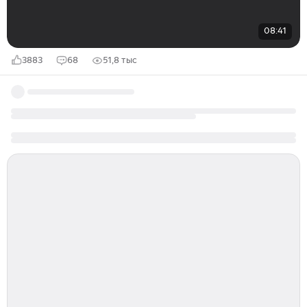
08:41
3883
68
51,8 тыс