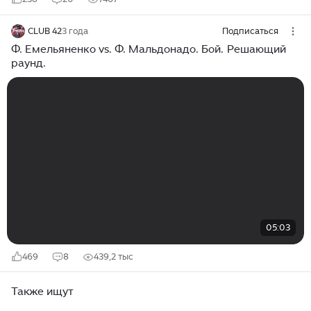
CLUB 42
3 года
Подписаться
Ф. Емельяненко vs. Ф. Мальдонадо. Бой. Решающий
раунд.
05:03
469
8
439,2 тыс
Также ищут