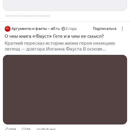
Аргументы и факты – aif.ru
2 года
Подписаться
О чем книга «Фауст» Гете и в чем ее смысл?
Краткий пересказ истории жизни героя немецких
легенд — доктора Иоганна Фауста В основе
произведения лежат предания о немецком ученом —
докторе Иоганне Георге Фаусте, который жил в
первой половине XVI века и прославился тем, что
продал дьяволу душу. Гете работал над
произведением в течение всей жизни. Первая часть
вышла в свет в 1808 году, но окончательно трагедия
была закончена в 1832 году, незадолго до смерти
автора. Трагедия начинается с посвящения, в
котором к автору являются тени прошлого. Он
вспоминает юность и друзей...
109
18
20,6 тыс