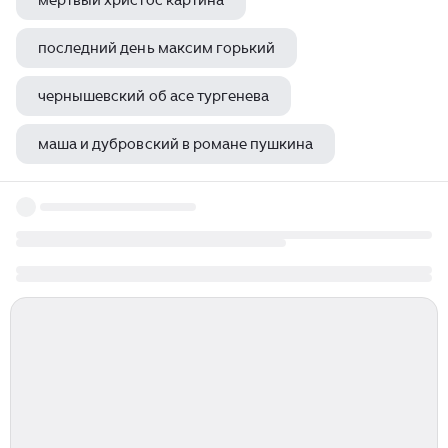
мертвый христос картина
последний день максим горький
чернышевский об асе тургенева
маша и дубровский в романе пушкина
музыка в грозе островского