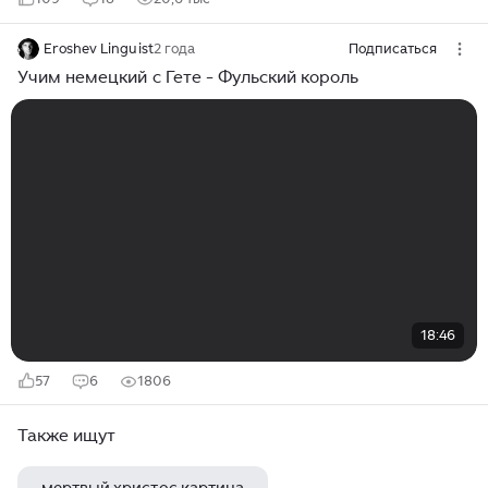
Eroshev Linguist
2 года
Подписаться
Учим немецкий с Гете - Фульский король
18:46
57
6
1806
Также ищут