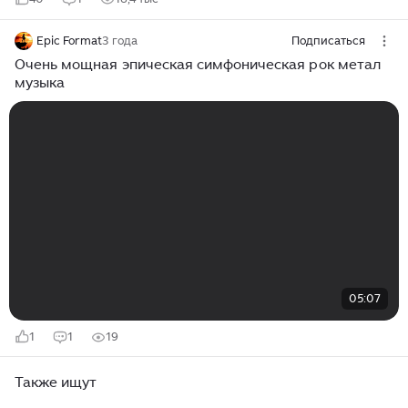
Epic Format
3 года
Подписаться
Очень мощная эпическая симфоническая рок метал
музыка
05:07
1
1
19
Также ищут