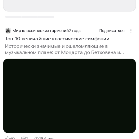
Мир классических гармоний
2 года
Подписаться
Топ-10 величайшие классические симфонии
Исторически значимые и ошеломляющие в
музыкальном плане: от Моцарта до Бетховена и
Малера - вот наша подборка лучших симфоний.
Западный классический канон изобилует
грандиозной, роскошной музыкальной формой,
которой является симфония. С момента ее появления
в середине XVII века композиторы на протяжении
всей истории один за другим принимали участие в
симфоническом конкурсе. Оригинальная жесткая
структура из четырех частей со временем
развивалась, растягивалась и трансформировалась в
безграничную...
40
1
18,4 тыс