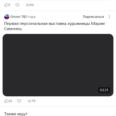
5
64
Оплот ТВ
3 года
Подписаться
Первая персональная выставка художницы Марии
Симонец
02:21
24
79
Также ищут