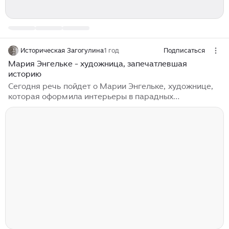
Историческая Загогулина
1 год
Подписаться
Мария Энгельке - художница, запечатлевшая
историю
Сегодня речь пойдет о Марии Энгельке, художнице,
которая оформила интерьеры в парадных
помещениях гостиницы «Ленинградская». Мария
Александровна Энгельке родилась в 1918 г. в
Петрограде в семье военнослужащего. С детства
увлекалась рисованием, несколько раз пыталась
поступить в Академию художеств, но преподаватели,
отмечая ее талант, не брали ее в число студентов. В
1940 г. Мария поступает в Академию. Начавшаяся
война и эвакуация в г. Самарканд мешают
спокойному ритму учебы, но упорство и трудолюбие
художницы помогают ей пережить все трудности...