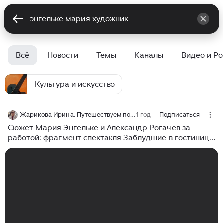
Всё
Новости
Темы
Каналы
Видео и Р
Культура и искусство
Жарикова Ирина. Путешествуем по России и не только
1 год
Подписаться
Сюжет Мария Энгельке и Александр Рогачев за
работой: фрагмент спектакля Заблудшие в гостинице
Ленинградская