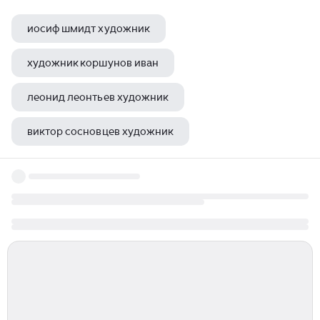
иосиф шмидт художник
художник коршунов иван
леонид леонтьев художник
виктор сосновцев художник
ирина нуждина художник