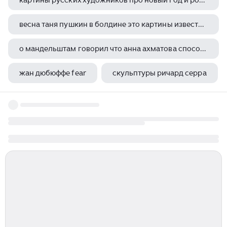
картины русских художников про новый год и рождество
весна таня пушкин в болдине это картины известного художника
о мандельштам говорил что анна ахматова способ цитирования
жан дюбюффе fear
скульптуры ричард серра