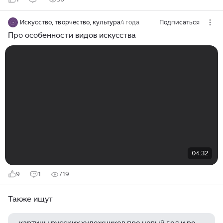
Искусство, творчество, культура
4 года
Подписаться
Про особенности видов искусства
04:32
9
1
719
Также ищут