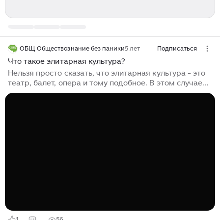
ОБЩ Обществознание без паники
5 лет
Подписаться
Что такое элитарная культура?
Нельзя просто сказать, что элитарная культура - это
театр, балет, опера и тому подобное. В этом случае
мы допустим ошибку и отнесем целые виды искусства
к одной из форм культуры, а это неправильно. К
тому...
1
56