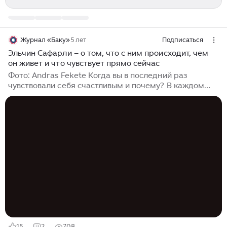
Журнал «Баку»
5 лет
Подписаться
Эльчин Сафарли – о том, что с ним происходит, чем
он живет и что чувствует прямо сейчас
Фото: Andras Fekete Когда вы в последний раз
чувствовали себя счастливым и почему? В каждом
новом дне я вижу, слышу, ощущаю, какой же это
великий дар – жизнь со всеми ее радостями и
горестями. Другой вопрос, что длится такое
состояние гораздо меньше, чем хотелось бы...
15
2
708