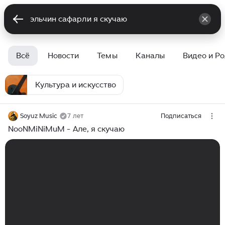
Всё
Новости
Темы
Каналы
Видео и Р
Культура и искусство
Soyuz Music
7 лет
Подписаться
NooNMiNiMuM - Але, я скучаю