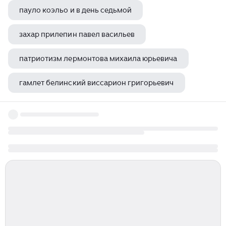
пауло коэльо и в день седьмой
захар прилепин павел васильев
патриотизм лермонтова михаила юрьевича
гамлет белинский виссарион григорьевич
захар прилепин о шолохове книга