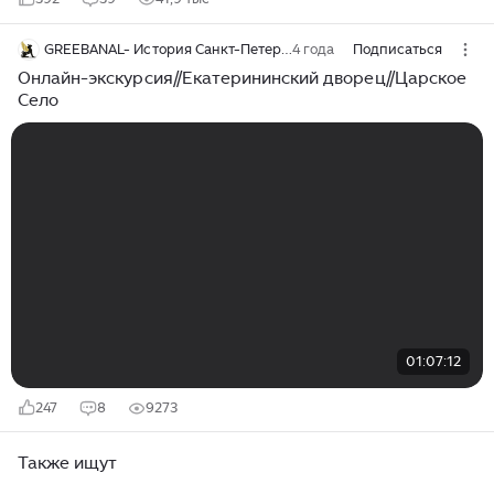
GREEBANAL- История Санкт-Петербурга
4 года
Подписаться
Онлайн-экскурсия//Екатерининский дворец//Царское
Село
01:07:12
247
8
9273
Также ищут