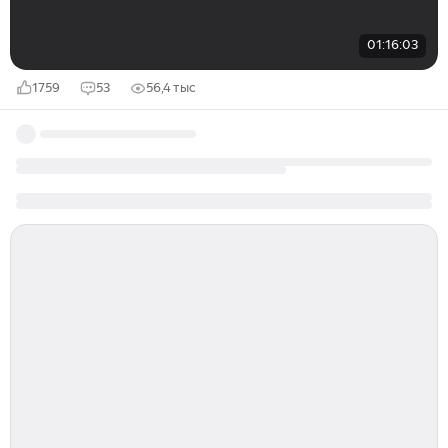
01:16:03
1759
53
56,4 тыс