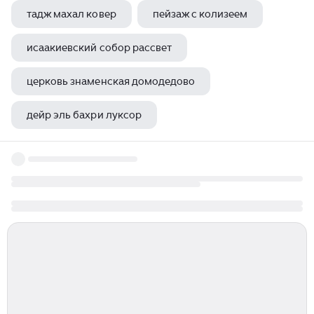
тадж махал ковер
пейзаж с колизеем
исаакиевский собор рассвет
церковь знаменская домодедово
дейр эль бахри луксор