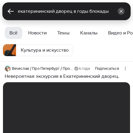
Всё
Новости
Темы
Каналы
Видео и Р
Культура и искусство
Вячеслав / Про Петербург / Прогулки
4 года
Подписаться
Невероятная экскурсия в Екатерининский дворец.