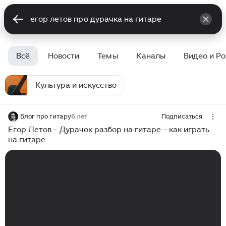
Всё
Новости
Темы
Каналы
Видео и Р
Культура и искусство
Блог про гитару
6 лет
Подписаться
Егор Летов - Дурачок разбор на гитаре - как играть
на гитаре