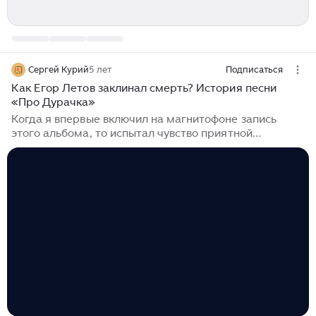
Сергей Курий
5 лет
Подписаться
Как Егор Летов заклинал смерть? История песни
«Про Дурачка»
Когда я впервые включил на магнитофоне запись
этого альбома, то испытал чувство приятной
ошарашенности. Вместо ожидаемого лязга, грохота и
рёва, нас встречала песня «Про Дурачка», спетая…
а-капелла. Как водится, Летов исполнил все
вокальные партии сам...