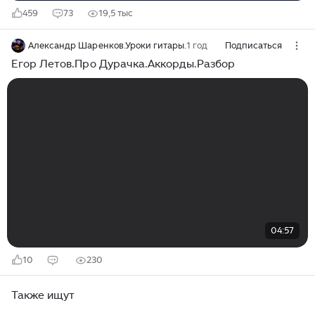
459
73
19,5 тыс
Александр Шаренков.Уроки гитары.
1 год
Подписаться
Егор Летов.Про Дурачка.Аккорды.Разбор
04:57
10
230
Также ищут