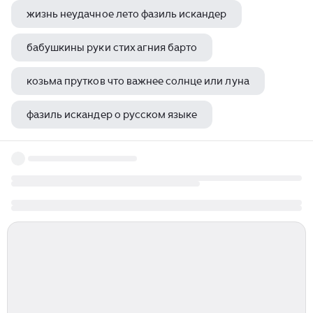
жизнь неудачное лето фазиль искандер
бабушкины руки стих агния барто
козьма прутков что важнее солнце или луна
фазиль искандер о русском языке
юрий визбор не верьте пехоте