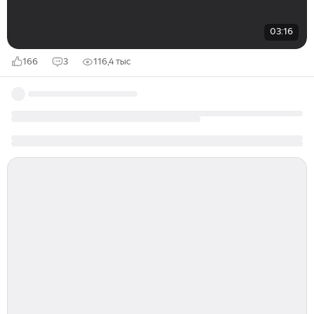
03:16
166
3
116,4 тыс