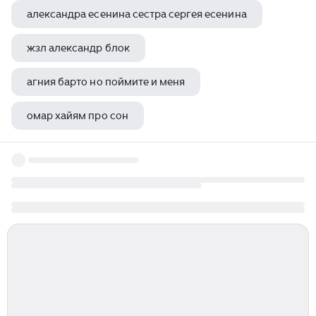
александра есенина сестра сергея есенина
жзл александр блок
агния барто но поймите и меня
омар хайям про сон
константин бальмонт мечта