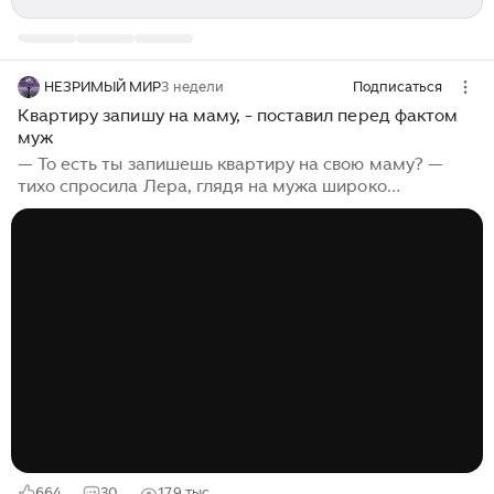
НЕЗРИМЫЙ МИР
3 недели
Подписаться
Квартиру запишу на маму, - поставил перед фактом
муж
— То есть ты запишешь квартиру на свою маму? —
тихо спросила Лера, глядя на мужа широко
раскрытыми глазами. — Я правильно тебя
расслышала, Егор? — А что тебя удивляет? —
хмыкнул Егор. — Это логично. Деньги мои, я их копил,
во всем себе отказывал. Так надежнее. — Ты во всем
отказывал себе? Или ты отказывал мне и нашему
сыну? Мы считаем каждую копейку! Ты не даешь
денег ни на няню, ни на частный сад, постоянно
повторяешь, что мы не олигархи! Твоя мама устроила
грандиозный скан.дал из-за обычного...
664
30
17,9 тыс