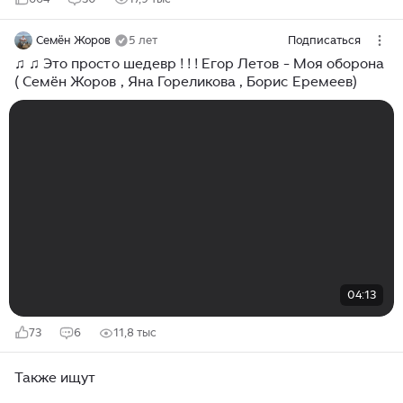
Семён Жоров
5 лет
Подписаться
♫ ♫ Это просто шедевр ! ! ! Егор Летов - Моя оборона
( Семён Жоров , Яна Гореликова , Борис Еремеев)
04:13
73
6
11,8 тыс
Также ищут