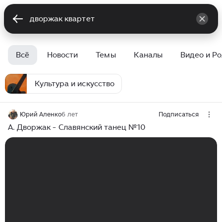
Всё
Новости
Темы
Каналы
Видео и Р
Культура и искусство
Юрий Аленко
6 лет
Подписаться
А. Дворжак - Славянский танец №10