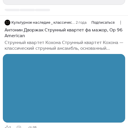
Культурное наследие _ классическая музыка
2 года
Подписаться
Антонин Дворжак Струнный квартет фа мажор, Op 96
American
Струнный квартет Кохона Струнный квартет Кохона —
классический струнный ансамбль, основанный
американским скрипачом Гарольдом Кохоном. В
состав квартета вошли Бернар Заслав, Евгения
Денгель, Годфри Лаефски и сам Гарольд Кохон. Мир
классической музыки украшен вечными
произведениями, оставившими неизгладимый след в
анналах музыкальной истории. Среди этих
бессмертных произведений - Струнный квартет фа
мажор, соч. 96 Антонина Дворжака, также известный
как «Американский» квартет. Это замечательное
произведение демонстрирует мастерство Дворжака
в области мелодии, гармонии и ритмической
сложности...
1
35