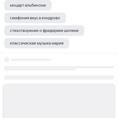
моцарт альбинони
симфония вкуса кондрово
стихотворение о фредерике шопене
классическая музыка мария
монах музыкант авель