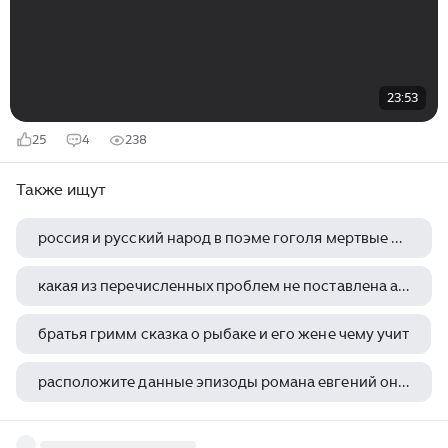
23:53
25
4
238
Также ищут
россия и русский народ в поэме гоголя мертвые души
какая из перечисленных проблем не поставлена а н островским в пьесе гроза
братья гримм сказка о рыбаке и его жене чему учит
расположите данные эпизоды романа евгений онегин в той последовательности что и в романе пушкина же
дракон шварц