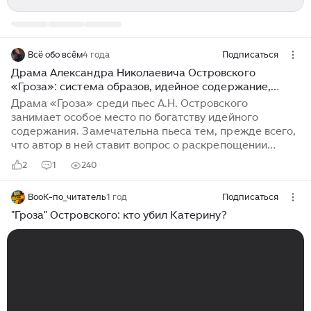
Всё обо всём
4 года
Подписаться
Драма Александра Николаевича Островского
«Гроза»: система образов, идейное содержание,
символическое название пьесы
Драма «Гроза» среди пьес А.Н. Островского
занимает особое место по богатству идейного
содержания. Замечательна пьеса тем, прежде всего,
что автор в ней ставит вопрос о раскрепощении
женщины от семейного гнета. Особенно этим
2
1
240
вопросом интересовалась широкая общественность
60-х годов. На примере жизни Катерины драматург
BooK-по_читатель
1 год
Подписаться
показал, что счастье женщины невозможно в браке,
основанном на денежном расчете, в лицемерной
"Гроза" Островского: кто убил Катерину?
семье, пропитанной ханжеской моралью. В драме
автор осудил «темное царство» диких,
невежественных купцов; показал протест угнетенных
против угнетателей. В условиях общественного
подъема угнетатели чувствовали приближение конца
своей власти...