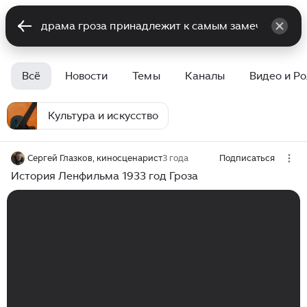
Всё
Новости
Темы
Каналы
Видео и Р
Культура и искусство
Сергей Глазков, киносценарист
3 года
Подписаться
История Ленфильма 1933 год Гроза