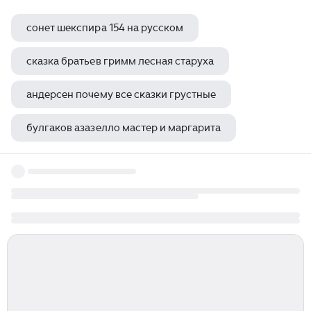
сонет шекспира 154 на русском
сказка братьев гримм лесная старуха
андерсен почему все сказки грустные
булгаков азазелло мастер и маргарита
толстой война и мир куракин