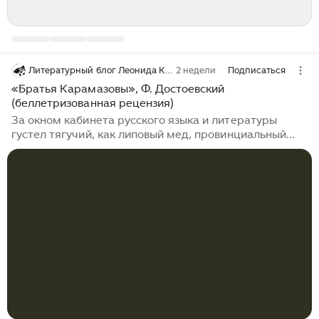
Литературный блог Леонида Карпова
2 недели
Подписаться
«Братья Карамазовы», Ф. Достоевский
(беллетризованная рецензия)
За окном кабинета русского языка и литературы
густел тягучий, как липовый мед, провинциальный
вечер. Закат, окрашенный в тона раздавленной
спелой брусники, медленно заливал облупившийся
подоконник, на котором чинно покоился томик
Федора Михайловича. Воздух, казалось, был напоен
густым ароматом увядания, сухой меловой пыли и
невыразимой, исконно русской тоски, что веками
бродит по бескрайним просторам нашего отечества.
Александра Сергеевна Пушкина стояла у доски. В
лучах заходящего солнца ее фигура...