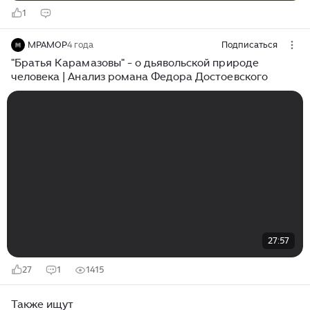
1
МРАМОР
4 года
Подписаться
"Братья Карамазовы" - о дьявольской природе
человека | Анализ романа Федора Достоевского
27:57
27
1
1415
Также ищут