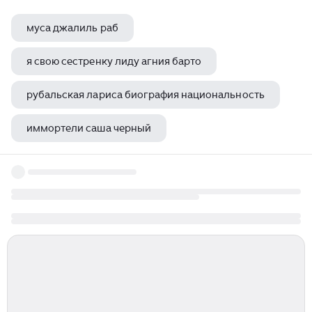
муса джалиль раб
я свою сестренку лиду агния барто
рубальская лариса биография национальность
иммортели саша черный
священномученик михаил дмитриев