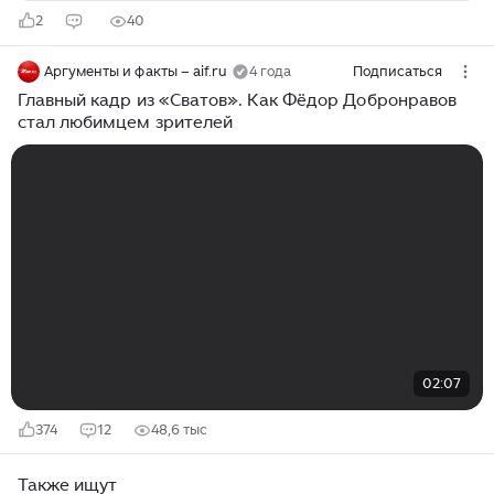
2
40
Аргументы и факты – aif.ru
4 года
Подписаться
Главный кадр из «Сватов». Как Фёдор Добронравов
стал любимцем зрителей
02:07
374
12
48,6 тыс
Также ищут