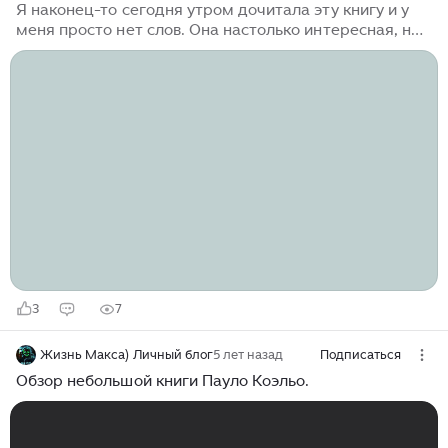
Я наконец-то сегодня утром дочитала эту книгу и у
меня просто нет слов. Она настолько интересная, но
в то же время насыщенная всеми этими истинами,
что лучше бы я прочитала её, как обычно, за пару
дней. Я устала читать одну её на протяжении
недели... Думаю, пора учиться читать несколько книг
в параллель, как я смотрю дунхуа и аниме, хахах
Опять же, как и в предыдущей книге, многие истины
были для меня известны и обычны, но было очень
интересно наблюдать за путём, который проживал
главный герой. Эта книга – история паломничества
автора по Пути Сантьяго...
3
7
Жизнь Макса) Личный блог
5 лет назад
Подписаться
Обзор небольшой книги Пауло Коэльо.