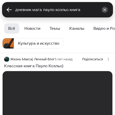
Всё
Новости
Темы
Каналы
Видео и Р
Культура и искусство
Жизнь Макса) Личный блог
5 лет назад
Подписаться
Классная книга Пауло Коэльо)