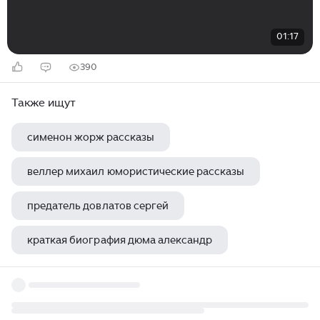
01:17
390
Также ищут
сименон жорж рассказы
веллер михаил юмористические рассказы
предатель довлатов сергей
краткая биография дюма александр
шолом алейхем рябчик