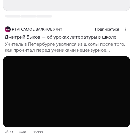
RTVI САМОЕ ВАЖНОЕ
6 лет
Подписаться
Дмитрий Быков — об уроках литературы в школе
Учитель в Петербурге уволился из школы после того,
как прочитал перед учениками нецензурное
стихотворение Сергея Есенина. Восьмиклассники
сняли на видео, как Алексей Никитин читал на уроке
«Исповедь хулигана», а потом выложили запись в
интернет: разгорелся скандал, после которого
Никитину пришлось уйти из учебного заведения. При
этом в российских школах творчество Есенина входит
в обязательную программу по литературе. В эфире
RTVI обсудили с писателем Дмитрием Быковым, как
стоит преподавать литературу...
41
9
777