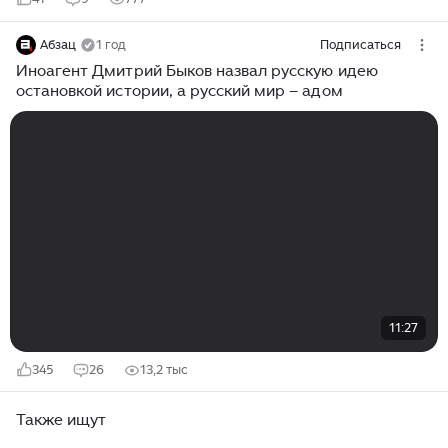
Абзац
1 год
Подписаться
Иноагент Дмитрий Быков назвал русскую идею
остановкой истории, а русский мир – адом
11:27
345
26
13,2 тыс
Также ищут