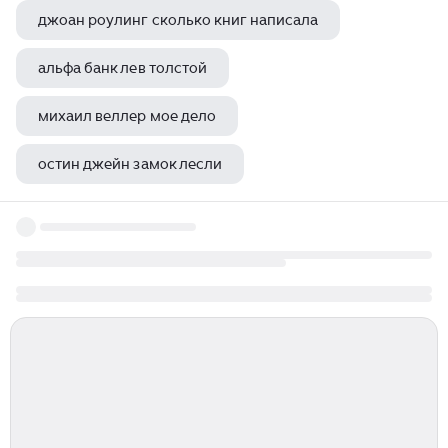
джоан роулинг сколько книг написала
альфа банк лев толстой
михаил веллер мое дело
остин джейн замок лесли
пилигрим пауло коэльо книга