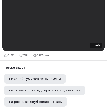
06:46
4501
283
1,82 млн
Также ищут
николай гумилев день памяти
нил гейман никогде краткое содержание
на ростанях якуб колас чытаць