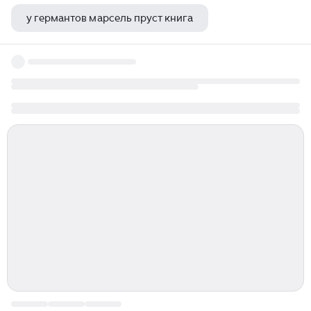
у германтов марсель пруст книга
якуб колас трясина краткое содержание