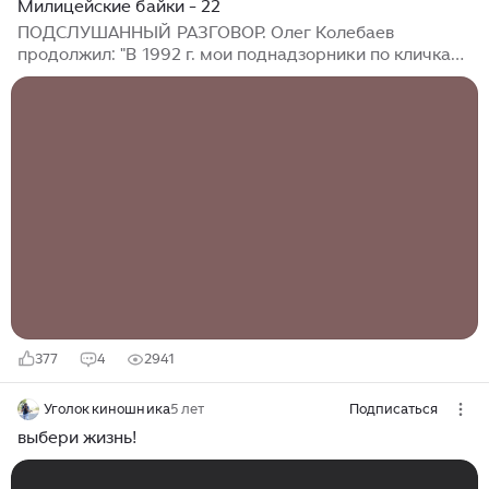
Милицейские байки - 22
ПОДСЛУШАННЫЙ РАЗГОВОР. Олег Колебаев
продолжил: "В 1992 г. мои поднадзорники по кличкам
Филя и Гриня привыкли, что я их проверяю до 10-00
ч. вечера, а тут я решил сделать им сюрприз –
проверить их перед сном в 24-00 ч. и провести, если
им повезет, профбеседу… (часть 1 -
https://dzen.ru/a/aiOmjrQtBEVy63IZ) А если им не
повезет, то будет им нарушение административного
надзора. А там уж, как договоримся: или в
перспективе зона, или ценная информация в обмен.
Дома этих 2-х поднадзорников находились рядом...
377
4
2941
Уголок киношника
5 лет
Подписаться
выбери жизнь!