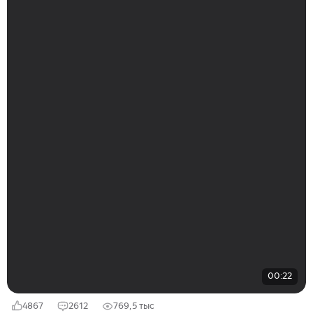
00:22
4867
2612
769,5 тыс