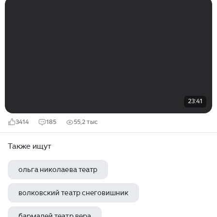
23:41
3414
185
55,2 тыс
Также ищут
ольга николаева театр
волковский театр снеговишник
бармалей театр вера