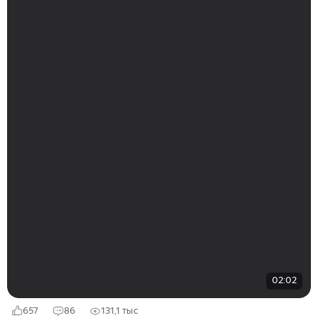
02:02
657
86
131,1 тыс