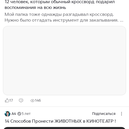
12 человек, которым обычный кроссворд подарил
воспоминания на всю жизнь
Мой папка тоже однажды разгадывал кроссворд.
Нужно было отгадать инструмент для закапывания. 7
букв. Естественно, он решил, что это что-то
связанное с лопатой или чем-то подобным. Перебрал
всё, что только мог вспомнить, потерял час личного
времени — и всё зря. В конце концов психанул, мол,
составители такие-сякие нехорошие, и полез
смотреть ответ. А ответ был — ПИПЕТКА. © Ренна
Майра Попался вопрос: «Альтернатива тесноте».
Неделю, до выхода газеты с ответами, ломали голову.
Оказалось: «В тесноте, да не в обиде»...
17
146
A4
5 лет
Подписаться
14 Способов Пронести ЖИВОТНЫХ в КИНОТЕАТР !