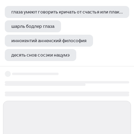
глаза умеют говорить кричать от счастья или плакать омар хайям
шарль бодлер глаза
иннокентий анненский философия
десять снов сосэки нацумэ
цюй юань призывание души