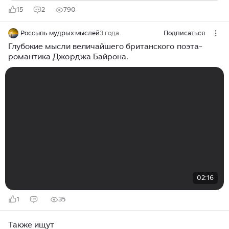
15
2
790
Россыпь мудрых мыслей
3 года
Подписаться
Глубокие мысли величайшего британского поэта-
романтика Джорджа Байрона.
02:16
1
35
Также ищут