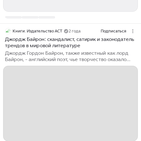
Книги. Издательство АСТ
2 года
Подписаться
Джордж Байрон: скандалист, сатирик и законодатель
трендов в мировой литературе
Джордж Гордон Байрон, также известный как лорд
Байрон, - английский поэт, чье творчество оказало
влияние на развитие мировой литературы. Он создал
особый тип героя, известный как «байронический».
Это загадочная, высокомерная, образованная и
циничная фигура, чье поведение бросает вызов
лицемерию консервативного общества. Сам автор
любил радовать публику откровенными признаниями
и эпатажным поведением, что во многом
способствовало популярности этого образа. Джордж
Гордон Байрон родился в аристократической семье:
его отец был английским аристократом, а мать -
шотландкой...