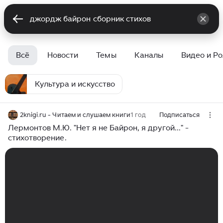
Всё
Новости
Темы
Каналы
Видео и Р
Культура и искусство
2knigi.ru - Читаем и слушаем книги
1 год
Подписаться
Лермонтов М.Ю. "Нет я не Байрон, я другой..." -
стихотворение.