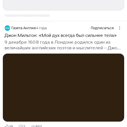
Газета Англия
4 года
Подписаться
Джон Мильтон: «Мой дух всегда был сильнее тела»
9 декабря 1608 года в Лондоне родился один из
величайших английских поэтов и мыслителей – Джон
Мильтон. Его литературное наследство – поэмы
«Потерянный рай» и «Возвращенный рай», идиллии и
пасторали «Люсидас», «Комус» и другие –
составляет золотой фонд англоязычной (да и не
только) литературы XVII века. Его судьба сложилась
самым жестоким образом. Обладая незаурядным,
блистательным умом, он был лишен простого
человеческого счастья и здоровья, прошел через
тяжелые испытания. Как бы готовя его к
трудностям,...
19
2
853