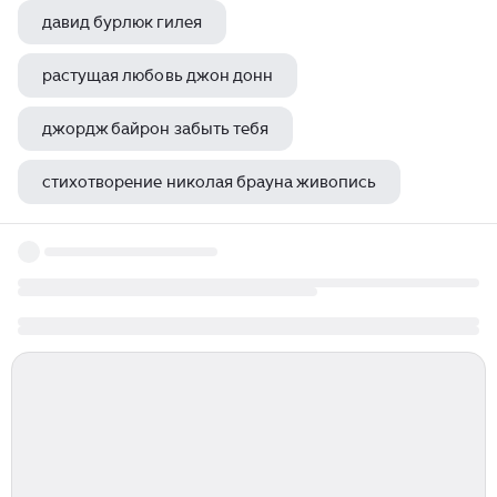
давид бурлюк гилея
растущая любовь джон донн
джордж байрон забыть тебя
стихотворение николая брауна живопись
юрий воронов бомбежка