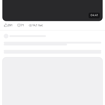
04:41
291
71
14,1 тыс