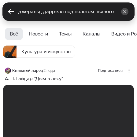
Всё
Новости
Темы
Каналы
Видео и Р
Культура и искусство
Книжный ларец
2 года
Подписаться
А. П. Гайдар "Дым в лесу"