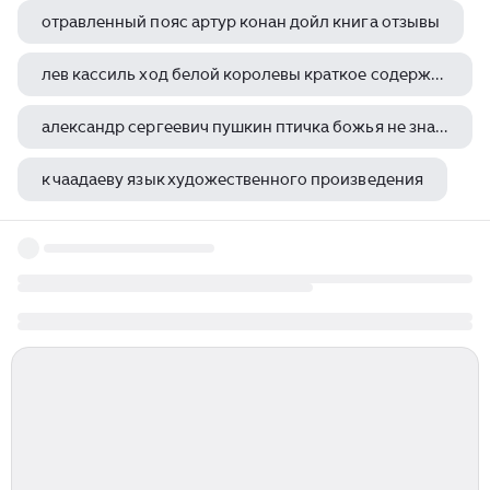
отравленный пояс артур конан дойл книга отзывы
лев кассиль ход белой королевы краткое содержание
александр сергеевич пушкин птичка божья не знает
к чаадаеву язык художественного произведения
лев толстой три дня в деревне краткое содержание