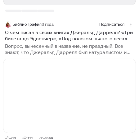
Библио Графия
3 года
Подписаться
О чём писал в своих книгах Джеральд Даррелл? «Три
билета до Эдвенчер», «Под пологом пьяного леса»
Вопрос, вынесенный в название, не праздный. Все
знают, что Джеральд Даррелл был натуралистом и
писателем. Но о чём он писал, как выглядят его
заметки о животных? Сегодня на примере двух
произведений я об этом расскажу. Издательство
«Азбука» начало переиздание книг Даррелла в серии
«Мир приключений (иллюстрированный)». «Три
билета до Эдвенчер» (1954) и «Под пологом пьяного
леса» (1955) вошли в первую книгу серии. Что, в
общем-то, логично. Это одни из первых произведений
автора, написанные на 1—2 года раньше всеми
любимой книги «Моя семья и другие звери» (1956)...
413
111
4958