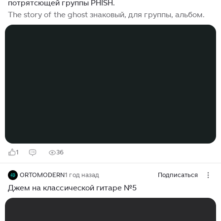
потрятсющей группы PHISH.
The story of the ghost знаковый, для группы, альбом.
1
36
ORTOMODERN
1 год назад
Подписаться
Джем на классической гитаре №5