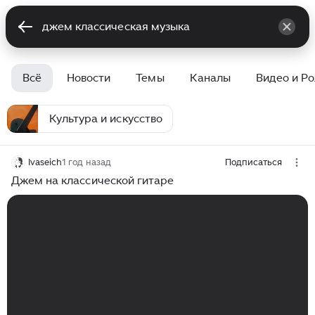
Всё
Новости
Темы
Каналы
Видео и Р
Культура и искусство
Ivaseich
1 год назад
Подписаться
Джем на классической гитаре