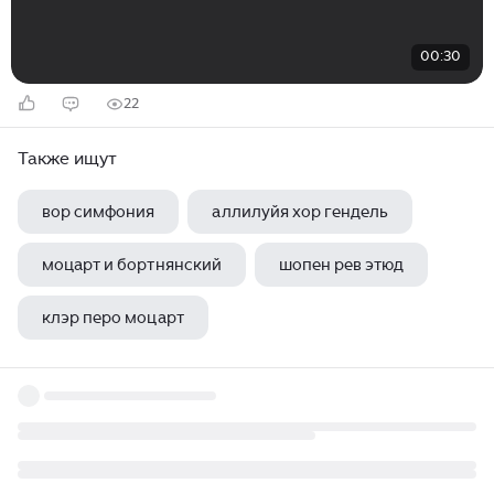
00:30
22
Также ищут
вор симфония
аллилуйя хор гендель
моцарт и бортнянский
шопен рев этюд
клэр перо моцарт