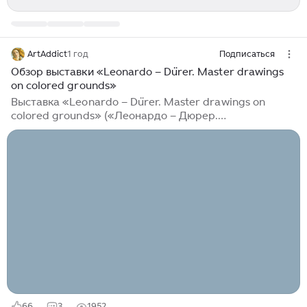
ArtAddict
1 год
Подписаться
Обзор выставки «Leonardo – Dürer. Master drawings
on colored grounds»
Выставка «Leonardo – Dürer. Master drawings on
colored grounds» («Леонардо – Дюрер.
Оригинальные рисунки на цветной основе»), которая
проходит в венской Альбертине с 7 марта по 9 июня
2025 года, предлагает редкую возможность
проследить эволюцию рисунка на цветной основе от
Тосканы до Нюрнберга. В центре внимания выставки
находятся эталонные рисунки, выполненные
Леонардо да Винчи и Альбертом Дюрером, великими
мастерами и новаторами Ренессанса с юга и севера
от Альп. Кураторы также собрали большое...
66
3
1952