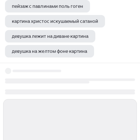
пейзаж с павлинами поль гоген
картина христос искушаемый сатаной
девушка лежит на диване картина
девушка на желтом фоне картина
курт барнетт художник